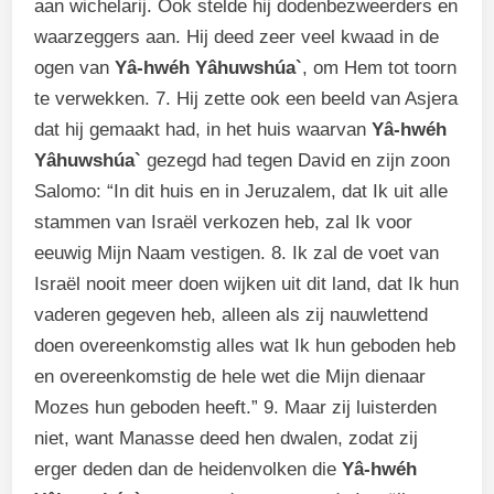
aan wichelarij. Ook stelde hij dodenbezweerders en
waarzeggers aan. Hij deed zeer veel kwaad in de
ogen van
Yâ-hwéh Yâhuwshúa`
, om Hem tot toorn
te verwekken. 7. Hij zette ook een beeld van Asjera
dat hij gemaakt had, in het huis waarvan
Yâ-hwéh
Yâhuwshúa`
gezegd had tegen David en zijn zoon
Salomo: “In dit huis en in Jeruzalem, dat Ik uit alle
stammen van Israël verkozen heb, zal Ik voor
eeuwig Mijn Naam vestigen. 8. Ik zal de voet van
Israël nooit meer doen wijken uit dit land, dat Ik hun
vaderen gegeven heb, alleen als zij nauwlettend
doen overeenkomstig alles wat Ik hun geboden heb
en overeenkomstig de hele wet die Mijn dienaar
Mozes hun geboden heeft.” 9. Maar zij luisterden
niet, want Manasse deed hen dwalen, zodat zij
erger deden dan de heidenvolken die
Yâ-hwéh