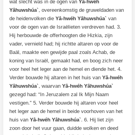
wat slecht was in de ogen van
Yâ-hwéh
Yâhuwshúa`
, overeenkomstig de gruweldaden van
de heidenvolken die
Yâ-hwéh Yâhuwshúa`
van
voor de ogen van de Israëlieten verdreven had. 3.
Hij herbouwde de offerhoogten die Hizkia, zijn
vader, vernield had; hij richtte altaren op voor de
Baäl, maakte een gewijde paal zoals Achab, de
koning van Israël, gemaakt had, en boog zich neer
voor heel het leger aan de hemel en diende het. 4.
Verder bouwde hij altaren in het huis van
Yâ-hwéh
Yâhuwshúa`
, waarvan
Yâ-hwéh Yâhuwshúa`
gezegd had: “In Jeruzalem zal Ik Mijn Naam
vestigen.” 5. Verder bouwde hij altaren voor heel
het leger aan de hemel in beide voorhoven van het
huis van
Yâ-hwéh Yâhuwshúa`
. 6. Hij liet zijn
zoon door het vuur gaan, duidde wolken en deed