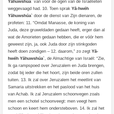
Yâhuwshúa`
van voor de ogen van de Israëlieten
weggevaagd had. 10. Toen sprak
Yâ-hwéh
Yâhuwshúa`
door de dienst van Zijn dienaren, de
profeten: 11. “Omdat Manasse, de koning van
Juda, deze gruweldaden gedaan heeft, erger dan al
wat de Amorieten gedaan hebben, die er vóór hem
geweest zijn, ja, ook Juda door zijn stinkgoden
heeft doen zondigen – 12. daarom,” zo zegt
Yâ-
hwéh Yâhuwshúa`
, de Almachtige van Israël: “Zie,
Ik ga rampspoed over Jeruzalem en Juda brengen,
zodat bij ieder die het hoort, zijn beide oren zullen
tuiten. 13. Ik zal over Jeruzalem het meetlint van
Samaria uitstrekken en het paslood van het huis
van Achab. Ik zal Jeruzalem schoonvegen zoals
men een schotel schoonveegt: men veegt hem
schoon en keert hem ondersteboven. 14. Ik zal het