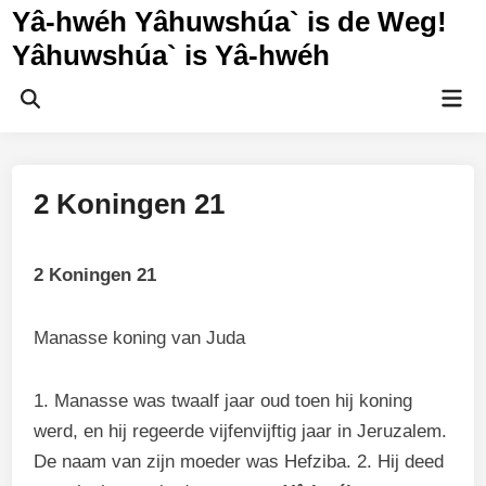
Ga
Yâ-hwéh Yâhuwshúa` is de Weg!
naar
Yâhuwshúa` is Yâ-hwéh
de
inhoud
Hoo
Zoeken
openen
2 Koningen 21
2 Koningen 21
Manasse koning van Juda
1. Manasse was twaalf jaar oud toen hij koning
werd, en hij regeerde vijfenvijftig jaar in Jeruzalem.
De naam van zijn moeder was Hefziba. 2. Hij deed