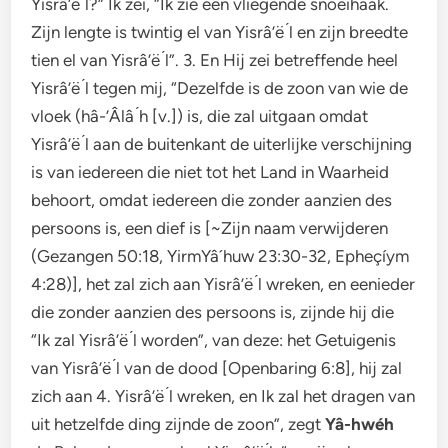
Yisrâ’ë ́l?” Ik zei, “Ik zie een vliegende snoeihaak.
Zijn lengte is twintig el van Yisrâ’ë ́l en zijn breedte
tien el van Yisrâ’ë ́l”. 3. En Hij zei betreffende heel
Yisrâ’ë ́l tegen mij, “Dezelfde is de zoon van wie de
vloek (hâ-’Âlâ ́h [v.]) is, die zal uitgaan omdat
Yisrâ’ë ́l aan de buitenkant de uiterlijke verschijning
is van iedereen die niet tot het Land in Waarheid
behoort, omdat iedereen die zonder aanzien des
persoons is, een dief is [~Zijn naam verwijderen
(Gezangen 50:18, YirmYâ´huw 23:30-32, Epheçíym
4:28)], het zal zich aan Yisrâ’ë ́l wreken, en eenieder
die zonder aanzien des persoons is, zijnde hij die
“Ik zal Yisrâ’ë ́l worden”, van deze: het Getuigenis
van Yisrâ’ë ́l van de dood [Openbaring 6:8], hij zal
zich aan 4. Yisrâ’ë ́l wreken, en Ik zal het dragen van
uit hetzelfde ding zijnde de zoon”, zegt
Yâ-hwéh