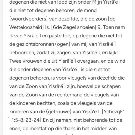
degenen die niet van lood zijn onder Mijn Yisrâ’ë ́l
die niet tot degenen behoren, de mond
[woordvoerders] van dezelfde, die de zoon [de
Wetteloosheid] is. [6de Zegel snoeien] 9. Toen nam
ik van Yisrâ’ë ́l en paste toe, op degene die niet tot
de gezichtsbronnen (ogen) van mij van Yisrâ’ë ́l
behoorden, zodat zij zagen, van Yisrâ’ë ́l, en kijk!
Twee vrouwen die uit Yisrâ’ë ́l overgaan, en de wind
die onder degenen van Yisrâ’ë ́l is die niet tot
degenen behoren, is voor vleugels van dezelfde die
van de Zoon van Yisrâ’ë ́l zijn, hoewel de schapen
van de Zoon van de rechterhand de vleugels van
de kinderen bezitten, zoals de vleugels van de
kinderen van de (getrouwe) van Yisrâ’ë ́l. [YchezqË’
́l 1:5-8, 23-24] En zij namen, niet behorende tot de
enen, de meetlat op die thans in het midden van