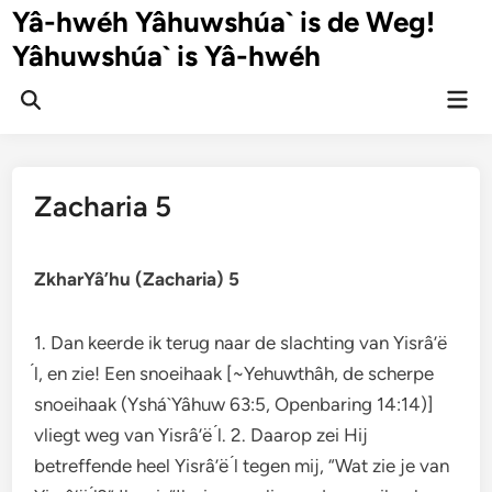
Ga
Yâ-hwéh Yâhuwshúa` is de Weg!
naar
Yâhuwshúa` is Yâ-hwéh
de
inhoud
Hoo
Zoeken
openen
Zacharia 5
ZkharYâ’hu (Zacharia) 5
1. Dan keerde ik terug naar de slachting van Yisrâ’ë
́l, en zie! Een snoeihaak [~Yehuwthâh, de scherpe
snoeihaak (Yshá`Yâhuw 63:5, Openbaring 14:14)]
vliegt weg van Yisrâ’ë ́l. 2. Daarop zei Hij
betreffende heel Yisrâ’ë ́l tegen mij, “Wat zie je van