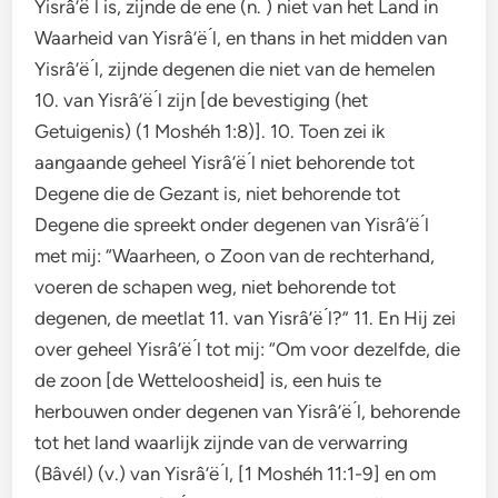
Yisrâ’ë ́l is, zijnde de ene (n. ) niet van het Land in
Waarheid van Yisrâ’ë ́l, en thans in het midden van
Yisrâ’ë ́l, zijnde degenen die niet van de hemelen
10. van Yisrâ’ë ́l zijn [de bevestiging (het
Getuigenis) (1 Moshéh 1:8)]. 10. Toen zei ik
aangaande geheel Yisrâ’ë ́l niet behorende tot
Degene die de Gezant is, niet behorende tot
Degene die spreekt onder degenen van Yisrâ’ë ́l
met mij: “Waarheen, o Zoon van de rechterhand,
voeren de schapen weg, niet behorende tot
degenen, de meetlat 11. van Yisrâ’ë ́l?” 11. En Hij zei
over geheel Yisrâ’ë ́l tot mij: “Om voor dezelfde, die
de zoon [de Wetteloosheid] is, een huis te
herbouwen onder degenen van Yisrâ’ë ́l, behorende
tot het land waarlijk zijnde van de verwarring
(Bâvél) (v.) van Yisrâ’ë ́l, [1 Moshéh 11:1-9] en om