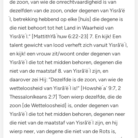
de zoon, van wie de onrechtvaardigheid is van
dezelfden van de zoon, onder degenen van Yisrâ’ë
́l, betrekking hebbend op elke [huis] die degene is
die niet behoort tot het Land in Waarheid van
Yisrâ’ë ́l.” [MattithYâ ́huw 6:22-23] 7. En kijk! Een
talent gewicht van lood verheft zich vanuit Yisrâ’ë ́l,
en kijk! een vrouw zit/woont onder degenen van
Yisrâ’ë ́l die tot het midden behoren, degenen die
niet van de maatstaf 8. van Yisrâ’ë ́l zijn, en
daarover zei Hij: “Dezelfde is de zoon, van wie de
wetteloosheid van Yisrâ’ë ́l is!” [Howshë ́a` 9:7, 2
Thessaloníkeans 2:7] Toen wierp dezelfde, die de
zoon [de Wetteloosheid] is, onder degenen van
Yisrâ’ë ́l die tot het midden behoren, degenen neer
die niet van de maatstaf van Yisrâ’ë ́l zijn, en hij
wierp neer, van degene die niet van de Rots is,