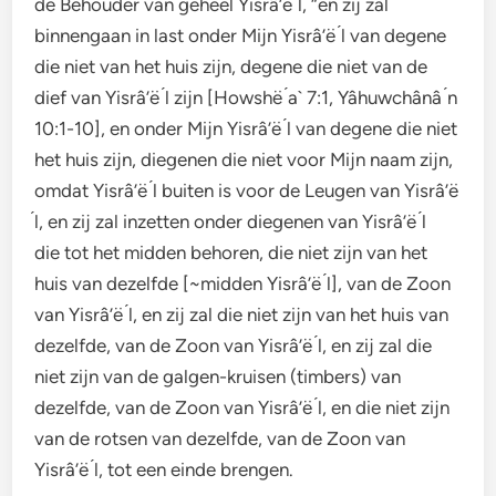
de Behouder van geheel Yisrâ’ë ́l, “en zij zal
binnengaan in last onder Mijn Yisrâ’ë ́l van degene
die niet van het huis zijn, degene die niet van de
dief van Yisrâ’ë ́l zijn [Howshë ́a` 7:1, Yâhuwchânâ ́n
10:1-10], en onder Mijn Yisrâ’ë ́l van degene die niet
het huis zijn, diegenen die niet voor Mijn naam zijn,
omdat Yisrâ’ë ́l buiten is voor de Leugen van Yisrâ’ë
́l, en zij zal inzetten onder diegenen van Yisrâ’ë ́l
die tot het midden behoren, die niet zijn van het
huis van dezelfde [~midden Yisrâ’ë ́l], van de Zoon
van Yisrâ’ë ́l, en zij zal die niet zijn van het huis van
dezelfde, van de Zoon van Yisrâ’ë ́l, en zij zal die
niet zijn van de galgen-kruisen (timbers) van
dezelfde, van de Zoon van Yisrâ’ë ́l, en die niet zijn
van de rotsen van dezelfde, van de Zoon van
Yisrâ’ë ́l, tot een einde brengen.