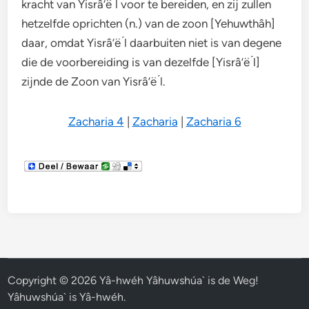
kracht van Yisrâ’ë ́l voor te bereiden, en zij zullen
hetzelfde oprichten (n.) van de zoon [Yehuwthâh]
daar, omdat Yisrâ’ë ́l daarbuiten niet is van degene
die de voorbereiding is van dezelfde [Yisrâ’ë ́l]
zijnde de Zoon van Yisrâ’ë ́l.
Zacharia 4
|
Zacharia
|
Zacharia 6
Copyright © 2026
Yâ-hwéh Yâhuwshúa` is de Weg!
Yâhuwshúa` is Yâ-hwéh
.