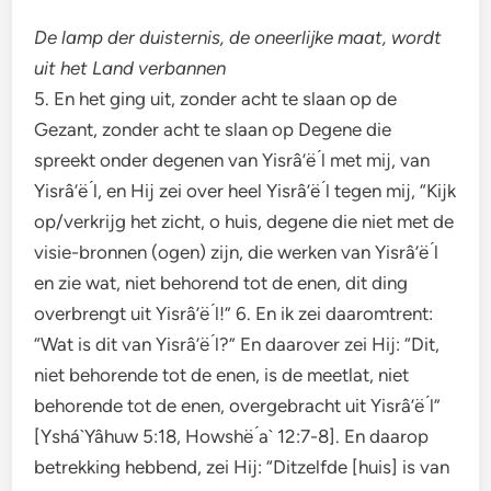
De lamp der duisternis, de oneerlijke maat, wordt
uit het Land verbannen
5. En het ging uit, zonder acht te slaan op de
Gezant, zonder acht te slaan op Degene die
spreekt onder degenen van Yisrâ’ë ́l met mij, van
Yisrâ’ë ́l, en Hij zei over heel Yisrâ’ë ́l tegen mij, “Kijk
op/verkrijg het zicht, o huis, degene die niet met de
visie-bronnen (ogen) zijn, die werken van Yisrâ’ë ́l
en zie wat, niet behorend tot de enen, dit ding
overbrengt uit Yisrâ’ë ́l!” 6. En ik zei daaromtrent:
“Wat is dit van Yisrâ’ë ́l?” En daarover zei Hij: “Dit,
niet behorende tot de enen, is de meetlat, niet
behorende tot de enen, overgebracht uit Yisrâ’ë ́l”
[Yshá`Yâhuw 5:18, Howshë ́a` 12:7-8]. En daarop
betrekking hebbend, zei Hij: “Ditzelfde [huis] is van