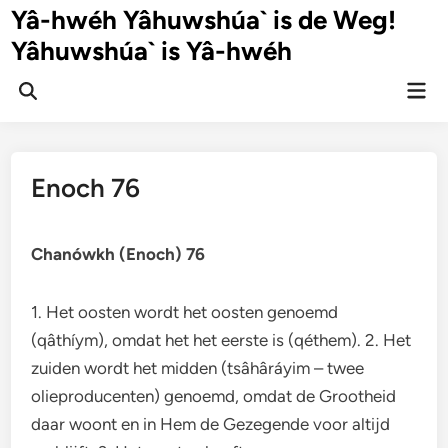
Ga
Yâ-hwéh Yâhuwshúa` is de Weg!
naar
Yâhuwshúa` is Yâ-hwéh
de
inhoud
Hoo
Zoeken
openen
Enoch 76
Chanówkh (Enoch) 76
1. Het oosten wordt het oosten genoemd
(qâthíym), omdat het het eerste is (qéthem). 2. Het
zuiden wordt het midden (tsâhâráyim – twee
olieproducenten) genoemd, omdat de Grootheid
daar woont en in Hem de Gezegende voor altijd