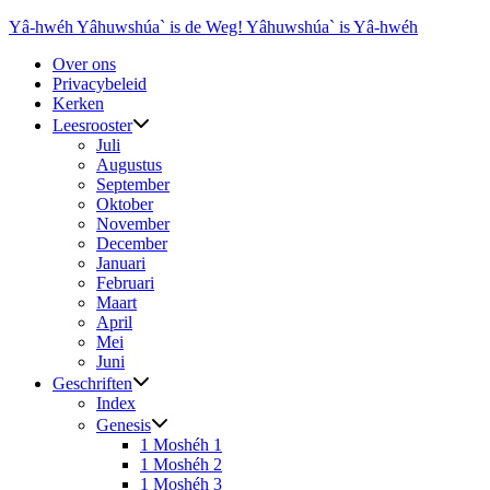
Ga
Yâ-hwéh Yâhuwshúa` is de Weg! Yâhuwshúa` is Yâ-hwéh
naar
Over ons
de
Privacybeleid
inhoud
Kerken
Leesrooster
Juli
Augustus
September
Oktober
November
December
Januari
Februari
Maart
April
Mei
Juni
Geschriften
Index
Genesis
1 Moshéh 1
1 Moshéh 2
1 Moshéh 3