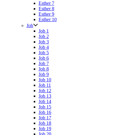
Esther 7
Esther 8
Esther 9
Esther 10
Job
Job 1
Job 2
Job 3
Job 4
Job 5
Job 6
Job 7
Job 8
Job 9
Job 10
Job 11
Job 12
Job 13
Job 14
Job 15
Job 16
Job 17
Job 18
Job 19
Job 20