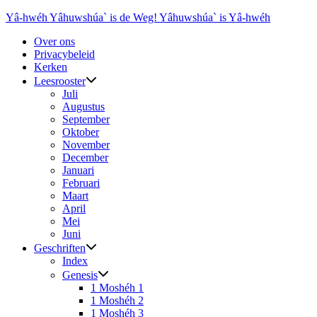
Ga
Yâ-hwéh Yâhuwshúa` is de Weg! Yâhuwshúa` is Yâ-hwéh
naar
Over ons
de
Privacybeleid
inhoud
Kerken
Leesrooster
Juli
Augustus
September
Oktober
November
December
Januari
Februari
Maart
April
Mei
Juni
Geschriften
Index
Genesis
1 Moshéh 1
1 Moshéh 2
1 Moshéh 3