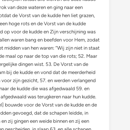
ok van deze wateren en ging naar een
otdat de Vorst van de kudde hen liet grazen,
 een hoge rots en de Vorst van de kudde
ond op voor de kudde en Zijn verschijning was
 allen waren bang en beefden voor Hem, zodat
t midden van hen waren: “Wij zijn niet in staat
de maal op naar de top van die rots; 52. Maar
rgelijke dingen wist. 53. De Vorst van de
wam bij de kudde en vond dat de meerderheid
voor zijn gezicht, 57. en werden verlangend
 naar de kudde die was afgedwaald 59. en
ie afgedwaald was terugkeren naar hun kudde.
el] bouwde voor de Vorst van de kudde en de
hadden gevoegd, dat de schapen leidde, in
en zij gingen een weide binnen en zij een
en gescheiden, in slaap 63. en alle schapen