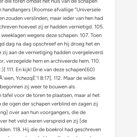
ver die toren omdat het huis van de schapen
un handlangers (Roomse afvallige “Universele
hen zouden verslinden, maar ieder van hen had
hreven hoeveel zij er hadden vernietigd. 105.
e weeklagen wegens deze schapen. 107. Toen
tigd dag na dag opschreef en hij droeg het en
e zij aan de vernietiging hadden overgeleverd.
or, verzegelde hem en archiveerde hem. 110.
] 111. En kijk! Drie van deze schapen(60)
wen, YchezqË´’l 8:17], 112. Maar de wilde
a begonnen zij weer te bouwen als
tafel voor de toren te plaatsen, maar al het
n de ogen der schapen verblind en zagen zij
ing] over aan hun voorgangers, die de
ver het veld waren verspreid en zij [de
dden. 118. Hij die de boekrol had geschreven