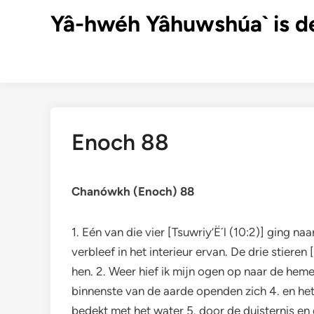
Ga
Yâ-hwéh Yâhuwshúa` is d
naar
de
inhoud
Enoch 88
Chanówkh (Enoch) 88
1. Eén van die vier [Tsuwriy’Ë´l (10:2)] ging n
verbleef in het interieur ervan. De drie stie
hen. 2. Weer hief ik mijn ogen op naar de hemel
binnenste van de aarde openden zich 4. en het
bedekt met het water 5. door de duisternis en d