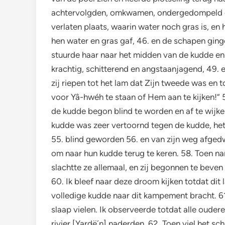
achtervolgden, omkwamen, ondergedompeld en 
verlaten plaats, waarin water noch gras is, en
hen water en gras gaf, 46. en de schapen ging
stuurde haar naar het midden van de kudde en a
krachtig, schitterend en angstaanjagend, 49.
zij riepen tot het lam dat Zijn tweede was en 
voor Yâ-hwéh te staan of Hem aan te kijken!” 
de kudde begon blind te worden en af te wijke
kudde was zeer vertoornd tegen de kudde, het
55. blind geworden 56. en van zijn weg afged
om naar hun kudde terug te keren. 58. Toen 
slachtte ze allemaal, en zij begonnen te beve
60. Ik bleef naar deze droom kijken totdat d
volledige kudde naar dit kampement bracht. 61.
slaap vielen. Ik observeerde totdat alle ouder
rivier [Yardë´n] naderden. 62. Toen viel het s