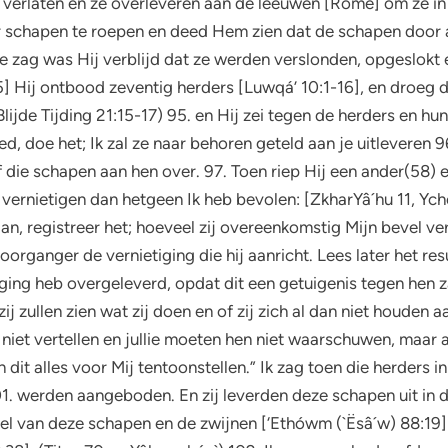
en verlaten en ze overleveren aan de leeuwen [Rome] om ze in 
er schapen te roepen en deed Hem zien dat de schapen door 
ze zag was Hij verblijd dat ze werden verslonden, opgeslokt
] Hij ontbood zeventig herders [Luwqá’ 10:1-16], en droeg 
Blijde Tijding 21:15-17) 95. en Hij zei tegen de herders en hu
d, doe het; Ik zal ze naar behoren geteld aan je uitleveren 
f die schapen aan hen over. 97. Toen riep Hij een ander(58) e
vernietigen dan hetgeen Ik heb bevolen: [ZkharYâ´hu 11, Yche
an, registreer het; hoeveel zij overeenkomstig Mijn bevel v
voorganger de vernietiging die hij aanricht. Lees later het res
tiging heb overgeleverd, opdat dit een getuigenis tegen hen z
j zullen zien wat zij doen en of zij zich al dan niet houden 
niet vertellen en jullie moeten hen niet waarschuwen, maar a
it alles voor Mij tentoonstellen.” Ik zag toen die herders i
01. werden aangeboden. En zij leverden deze schapen uit i
el van deze schapen en de zwijnen [‘Ethówm (`Ësâ´w) 88:19] 