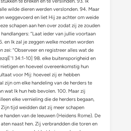
stukken te breken en te verslinden. 93. Ik
alle wilde dieren werden verslonden. 94. Maar
 en weggevoerd en liet Hij ze achter om weide
deze schapen aan hen over zodat zij ze zouden
n handlangers: “Laat ieder van jullie voortaan
96. en Ik zal je zeggen welke moeten worden
n zei: “Observeer en registreer alles wat de
zqË´’l 34:1-10] 98. elke buitensporigheid en
ernietigen en hoeveel overeenkomstig hun
ultaat voor Mij: hoeveel zij er hebben
al zijn om elke handeling van de herders te
aan wat Ik hun heb bevolen. 100. Maar zij
lleen elke vernieling die de herders begaan,
n Zijn tijd weidden dat zij meer schapen
n de handen van de leeuwen (Heidens Rome). De
aten naast hen. Zij verbrandden die toren en