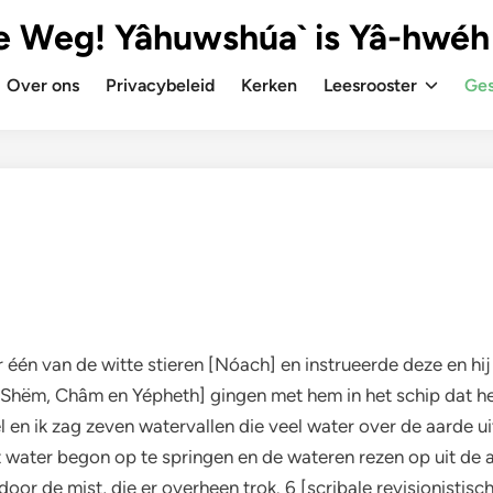
e Weg! Yâhuwshúa` is Yâ-hwéh
Over ons
Privacybeleid
Kerken
Leesrooster
Ges
aar één van de witte stieren [Nóach] en instrueerde deze en hi
ren [Shëm, Châm en Yépheth] gingen met hem in het schip dat 
 en ik zag zeven watervallen die veel water over de aarde uit
 water begon op te springen en de wateren rezen op uit de aa
oor de mist, die er overheen trok. 6 [scribale revisionistisc