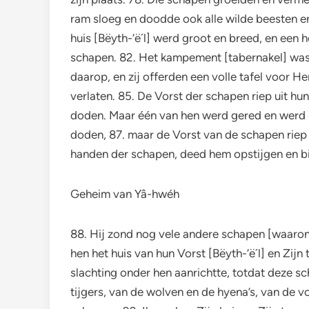
ram sloeg en doodde ook alle wilde beesten e
huis [Bëyth-‘ë´l] werd groot en breed, en ee
schapen. 82. Het kampement [tabernakel] was 
daarop, en zij offerden een volle tafel voor H
verlaten. 85. De Vorst der schapen riep uit 
doden. Maar één van hen werd gered en werd ni
doden, 87. maar de Vorst van de schapen riep
handen der schapen, deed hem opstijgen en bi
Geheim van Yâ-hwéh
88. Hij zond nog vele andere schapen [waaron
hen het huis van hun Vorst [Bëyth-‘ë´l] en Zij
slachting onder hen aanrichtte, totdat deze sc
tijgers, van de wolven en de hyena’s, van de v