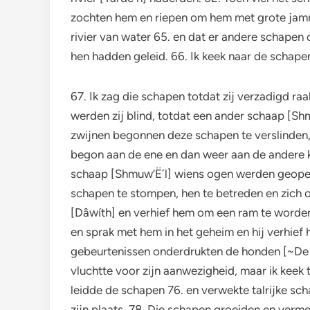
zochten hem en riepen om hem met grote jamme
rivier van water 65. en dat er andere schapen 
hen hadden geleid. 66. Ik keek naar de schape
67. Ik zag die schapen totdat zij verzadigd 
werden zij blind, totdat een ander schaap [S
zwijnen begonnen deze schapen te verslinden,
begon aan de ene en dan weer aan de andere ka
schaap [Shmuw’Ë´l] wiens ogen werden geopend
schapen te stompen, hen te betreden en zich 
[Dâwíth] en verhief hem om een ram te worden 
en sprak met hem in het geheim en hij verhie
gebeurtenissen onderdrukten de honden [~De P
vluchtte voor zijn aanwezigheid, maar ik keek
leidde de schapen 76. en verwekte talrijke sch
zijn plaats. 78. Die schapen groeiden en verm