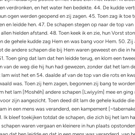
verdronken, en het water hen bedekte. 44. De kudde vertr
 hun ogen werden geopend en zij zagen. 45. Toen zag ik toe t
en en leidde hen. 47. De schapen stegen op naar de top van
llen hielden afstand. 48. Toen keek ik en zie, hun Vorst st
 en de gehele kudde zag Hem en was bang voor Hem. 50. Zij
tot de andere schapen die bij Hem waren geweest en die in he
51. Toen ging dat lam dat hen leidde terug, en klom een twee
n van de weg die hij hun had gewezen, zonder dat het lam de
 lam wist het en 54. daalde af van de top van die rots en k
waald was. Toen zij hem zagen, begonnen zij bang te worden 
nam het lam [Moshéh] andere schapen [Lwiyyím] mee en ging
n voor zijn aangezicht. Toen deed dit lam de gehele kudde d
it lam in een mens was veranderd, een kampement [~tabernak
 Ik bleef toekijken totdat de schapen, die zich bij het lam 
e schapen waren vergaan en kleinere in hun plaats opstonden 
chaap dat hen leidde en dat in een mens was veranderd, van h