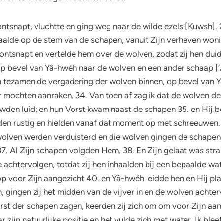
snapt, vluchtte en ging weg naar de wilde ezels [Kuwsh]. 29
aalde op de stem van de schapen, vanuit Zijn verheven wonin
 ontsnapt en vertelde hem over de wolven, zodat zij hen duid
op bevel van Yâ-hwéh naar de wolven en een ander schaap 
en tezamen de vergadering der wolven binnen, op bevel van
er mochten aanraken. 34. Van toen af zag ik dat de wolven 
den luid; en hun Vorst kwam naast de schapen 35. en Hij b
 rustig en hielden vanaf dat moment op met schreeuwen. 36
olven werden verduisterd en die wolven gingen de schapen 
37. Al Zijn schapen volgden Hem. 38. En Zijn gelaat was st
chtervolgen, totdat zij hen inhaalden bij een bepaalde wat
p voor Zijn aangezicht 40. en Yâ-hwéh leidde hen en Hij pla
 gingen zij het midden van de vijver in en de wolven achte
orst der schapen zagen, keerden zij zich om om voor Zijn aan
r zijn natuurlijke positie en het vulde zich met water. Ik ble