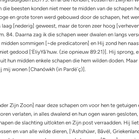
n die beesten konden niet meer te midden van de schapen he
n hoge en grote toren werd gebouwd door de schapen, het we
laag [nederig] geweest, maar de toren zeer hoog [verheven]
em. 84. Daarna zag ik die schapen weer dwalen en langs vers
hun midden sommigen [~de predicatoren] en Hij zond hen naa
et gedood [‘ËliyYâ´huw. (zie opnieuw 89:21)]. Hij sprong, 
 uit hun midden enkele schapen die hem wilden doden. Maar 
j mij wonen [Chanówkh (in Pardë´ç)].
der Zijn Zoon] naar deze schapen om voor hen te getuigen e
n toren verlaten, in alles dwalend en hun ogen waren gesloten
hapen de slachting uitlokten en Zijn post verraadden. Hij li
ossen en van alle wilde dieren, [‘Ashshúwr, Bâvél, Griekenla