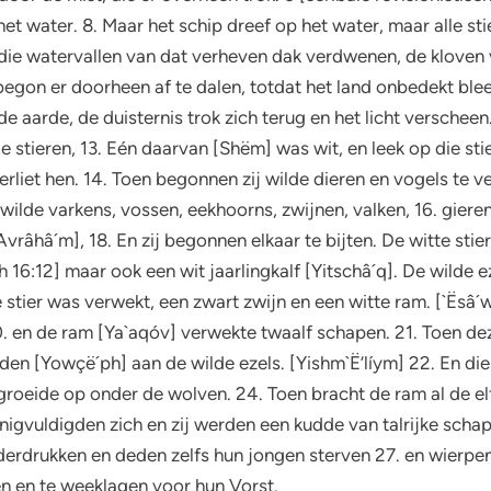
t water. 8. Maar het schip dreef op het water, maar alle sti
oe die watervallen van dat verheven dak verdwenen, de klove
gon er doorheen af te dalen, totdat het land onbedekt bleef,
de aarde, de duisternis trok zich terug en het licht verschee
 stieren, 13. Eén daarvan [Shëm] was wit, en leek op die sti
erliet hen. 14. Toen begonnen zij wilde dieren en vogels te v
wilde varkens, vossen, eekhoorns, zwijnen, valken, 16. gieren
vrâhâ´m], 18. En zij begonnen elkaar te bijten. De witte sti
h 16:12] maar ook een wit jaarlingkalf [Yitschâ´q]. De wilde
te stier was verwekt, een zwart zwijn en een witte ram. [`Ësâ
20. en de ram [Ya`aqóv] verwekte twaalf schapen. 21. Toen 
den [Yowçë´ph] aan de wilde ezels. [Yishm`Ë’líym] 22. En di
 groeide op onder de wolven. 24. Toen bracht de ram al de 
nigvuldigden zich en zij werden een kudde van talrijke scha
rdrukken en deden zelfs hun jongen sterven 27. en wierpen
 en te weeklagen voor hun Vorst.