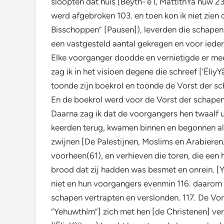
sloopten dat huis [Bëyth-‘ë´l, MattithYâ´huw 2
werd afgebroken 103. en toen kon ik niet zien
Bisschoppen” [Pausen]), leverden die schapen 
een vastgesteld aantal gekregen en voor ieder
Elke voorganger doodde en vernietigde er me
zag ik in het visioen degene die schreef [‘Ëli
toonde zijn boekrol en toonde de Vorst der sch
En de boekrol werd voor de Vorst der schapen 
Daarna zag ik dat de voorgangers hen twaalf 
keerden terug, kwamen binnen en begonnen alle
zwijnen [De Palestijnen, Moslims en Arabieren
voorheen(61), en verhieven die toren, die een
brood dat zij hadden was besmet en onrein. [Yc
niet en hun voorgangers evenmin 116. daarom 
schapen vertrapten en verslonden. 117. De Vors
“Yehuwthím”] zich met hen [de Christenen] ver