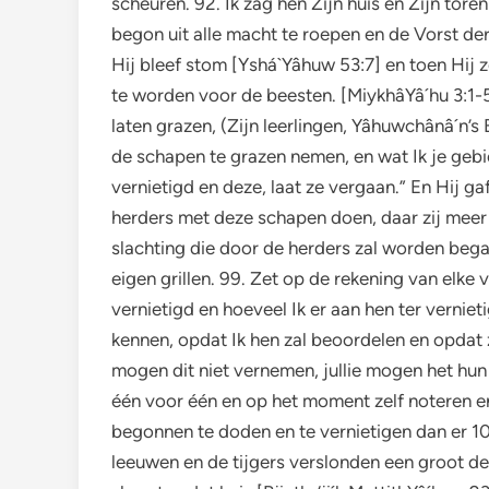
scheuren. 92. Ik zag hen Zijn huis en Zijn tor
begon uit alle macht te roepen en de Vorst d
Hij bleef stom [Yshá`Yâhuw 53:7] en toen Hij 
te worden voor de beesten. [MiykhâYâ´hu 3:1-5
laten grazen, (Zijn leerlingen, Yâhuwchânâ´n’s 
de schapen te grazen nemen, en wat Ik je gebie
vernietigd en deze, laat ze vergaan.” En Hij ga
herders met deze schapen doen, daar zij meer 
slachting die door de herders zal worden bega
eigen grillen. 99. Zet op de rekening van elke 
vernietigd en hoeveel Ik er aan hen ter vernie
kennen, opdat Ik hen zal beoordelen en opdat zi
mogen dit niet vernemen, jullie mogen het hun 
één voor één en op het moment zelf noteren en d
begonnen te doden en te vernietigen dan er 1
leeuwen en de tijgers verslonden een groot de