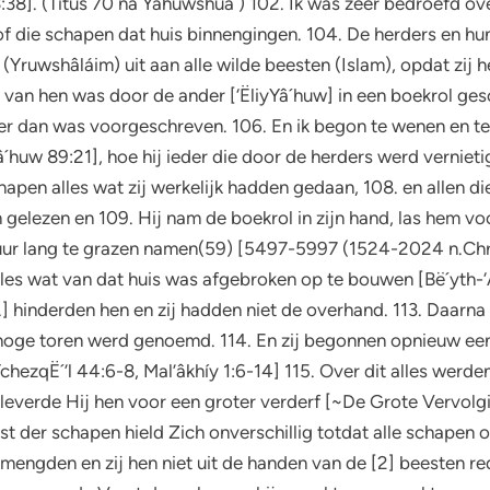
3:38]. (Titus 70 na Yâhuwshúa`) 102. Ik was zeer bedroefd o
 of die schapen dat huis binnengingen. 104. De herders en h
(Yruwshâláim) uit aan alle wilde beesten (Islam), opdat zij 
 van hen was door de ander [‘ËliyYâ´huw] in een boekrol gesc
er dan was voorgeschreven. 106. En ik begon te wenen en t
yYâ´huw 89:21], hoe hij ieder die door de herders werd vernie
apen alles wat zij werkelijk hadden gedaan, 108. en allen di
gelezen en 109. Hij nam de boekrol in zijn hand, las hem vo
uur lang te grazen namen(59) [5497-5997 (1524-2024 n.Chr.)
s wat van dat huis was afgebroken op te bouwen [Bë´yth-‘Â´
.] hinderden hen en zij hadden niet de overhand. 113. Daarn
 hoge toren werd genoemd. 114. En zij begonnen opnieuw een 
hezqË´’l 44:6-8, Mal’âkhíy 1:6-14] 115. Over dit alles werde
leverde Hij hen voor een groter verderf [~De Grote Vervolg
t der schapen hield Zich onverschillig totdat alle schapen o
mengden en zij hen niet uit de handen van de [2] beesten re