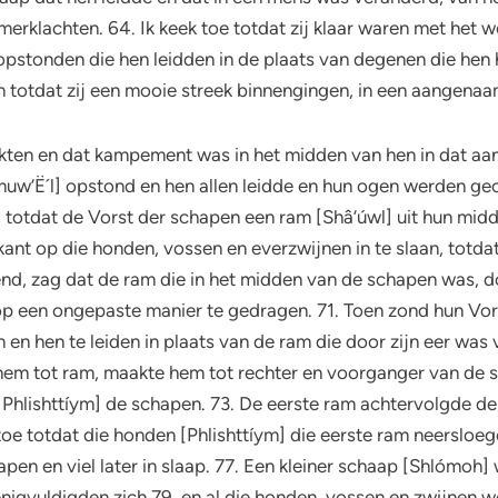
rklachten. 64. Ik keek toe totdat zij klaar waren met het 
opstonden die hen leidden in de plaats van degenen die hen h
n totdat zij een mooie streek binnengingen, in een aangenaa
raakten en dat kampement was in het midden van hen in dat a
hmuw’Ë´l] opstond en hen allen leidde en hun ogen werden g
 totdat de Vorst der schapen een ram [Shâ’úwl] uit hun mid
nt op die honden, vossen en everzwijnen in te slaan, totda
, zag dat de ram die in het midden van de schapen was, doo
op een ongepaste manier te gedragen. 71. Toen zond hun Vor
en hen te leiden in plaats van de ram die door zijn eer was 
f hem tot ram, maakte hem tot rechter en voorganger van de
hlishttíym] de schapen. 73. De eerste ram achtervolgde de
 toe totdat die honden [Phlishttíym] die eerste ram neerslo
apen en viel later in slaap. 77. Een kleiner schaap [Shlómoh]
enigvuldigden zich 79. en al die honden, vossen en zwijnen w