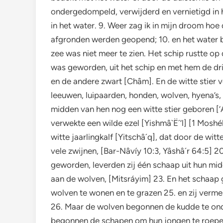
ondergedompeld, verwijderd en vernietigd in he
in het water. 9. Weer zag ik in mijn droom h
afgronden werden geopend; 10. en het water be
zee was niet meer te zien. Het schip rustte op 
was geworden, uit het schip en met hem de drie
en de andere zwart [Châm]. En de witte stier v
leeuwen, luipaarden, honden, wolven, hyena’s, 
midden van hen nog een witte stier geboren [‘A
verwekte een wilde ezel [Yishmâ`Ë´’l] [1 Moshé
witte jaarlingkalf [Yitschâ´q], dat door de wit
vele zwijnen, [Bar-Nâvíy 10:3, Yâshâ´r 64:5] 
geworden, leverden zij één schaap uit hun mid
aan de wolven, [Mitsráyim] 23. En het schaap
wolven te wonen en te grazen 25. en zij verme
26. Maar de wolven begonnen de kudde te onde
begonnen de schapen om hun jongen te roepen