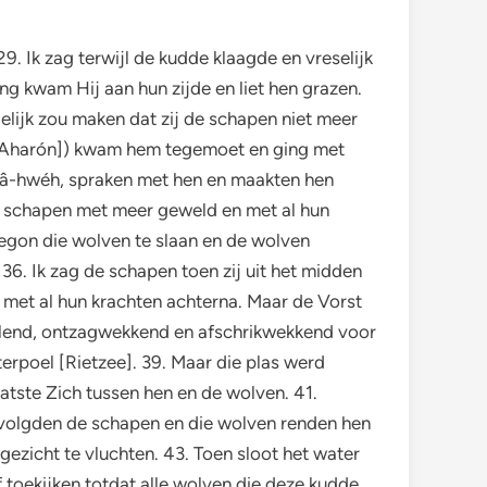
. Ik zag terwijl de kudde klaagde en vreselijk
g kwam Hij aan hun zijde en liet hen grazen.
elijk zou maken dat zij de schapen niet meer
[‘Aharón]) kwam hem tegemoet en ging met
 Yâ-hwéh, spraken met hen en maakten hen
de schapen met meer geweld en met al hun
egon die wolven te slaan en de wolven
. Ik zag de schapen toen zij uit het midden
met al hun krachten achterna. Maar de Vorst
ralend, ontzagwekkend en afschrikwekkend voor
erpoel [Rietzee]. 39. Maar die plas werd
atste Zich tussen hen en de wolven. 41.
rvolgden de schapen en die wolven renden hen
gezicht te vluchten. 43. Toen sloot het water
ef toekijken totdat alle wolven die deze kudde