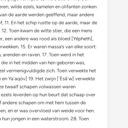
eren, wilde ezels, kamelen en olifanten zonken
n van de aarde werden geëffend, maar andere
 11. En het schip rustte op de aarde, maar de
n. 12. Toen kwam de witte stier, die een mens
er, een andere was rood als bloed [Yépheth],
erwekken. 15. Er waren massa’s van elke soort:
, arenden en raven. 17. Toen werd in het
er die in het midden van hen geboren was,
 ezel vermenigvuldigde zich. Toen verwekte het
´w en Ya`aqóv] 19. Het zwijn [`Ësâ´w] verwekte
deze twaalf schapen volwassen waren
e ezels leverden op hun beurt dat schaap over
elf andere schapen om met hem tussen de
pen, en er was overvloed van weide voor hen.
 hun jongen in een waterstroom. 28. Toen