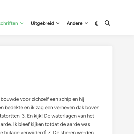
Overschakelen
chriften
Uitgebreid
Andere
Zoeken
naar
openen
donkere
modus
j bouwde voor zichzelf een schip en hij
hen bedekte en ik zag een verheven dak boven
stortten. 3. En kijk! De waterlagen van het
rde. Ik bleef kijken totdat de aarde was
he bijlage verwijderd] 7. De stieren werden