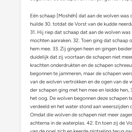
Eén schaap [Moshéh] dat aan de wolven was ont
huilde 30. totdat de Vorst van de kudde neerd
31. Hij riep dat schaap dat aan de wolven was
mochten aanraken. 32. Toen ging dat schaap 
hem mee. 33. Zij gingen heen en gingen beid
duidelijk dat zij voortaan de schapen niet me
krachten onderdrukten en de schapen schreeuw
begonnen te jammeren, maar de schapen werden
van de wolven vertrokken en de ogen van de w
der schapen ging met hen mee en leidde hen, 
het oog. De wolven begonnen deze schapen te a
verdeeld en het water stond aan weerszijden o
Omdat die wolven de schapen niet meer zagen,
achterna in de waterplas. 42. En toen zij de V
van de poel zich en keerde plotseling terug naa