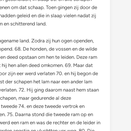
wenen om dat schaap. Toen gingen zij door de
adden geleid en die in slaap vielen nadat zij
m en schitterend land.
angename land. Zodra zij hun ogen openden,
eopend. 68. De honden, de vossen en de wilde
den deed opstaan om hen te leiden. Deze ram
t hij hen allen deed omkomen. 69. Maar dat
r zijn eer werd verlaten 70. en hij begon de
st der schapen het lam naar een ander lam
verlaten. 72. Hij ging daarom naast hem staan
 schapen, maar gedurende al deze
 tweede 74. en deze tweede vertrok en
egen. 75. Daarna stond die tweede ram op en
 werd een ram en was de rechter en de leider in
erden angstig en vluchtten ver weg. 80. Die