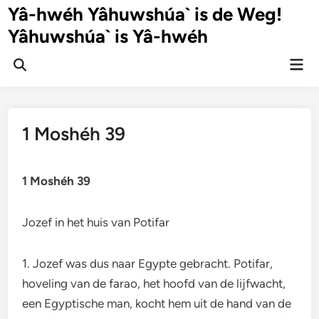
Ga
Yâ-hwéh Yâhuwshúa` is de Weg!
naar
Yâhuwshúa` is Yâ-hwéh
de
inhoud
Hoo
Zoeken
openen
1 Moshéh 39
1 Moshéh 39
Jozef in het huis van Potifar
1. Jozef was dus naar Egypte gebracht. Potifar,
hoveling van de farao, het hoofd van de lijfwacht,
een Egyptische man, kocht hem uit de hand van de