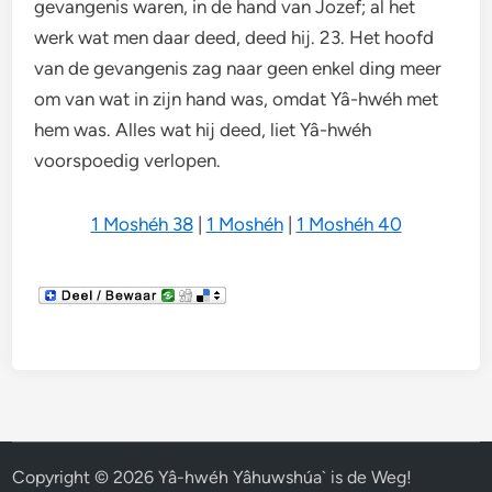
gevangenis waren, in de hand van Jozef; al het
werk wat men daar deed, deed hij. 23. Het hoofd
van de gevangenis zag naar geen enkel ding meer
om van wat in zijn hand was, omdat Yâ-hwéh met
hem was. Alles wat hij deed, liet Yâ-hwéh
voorspoedig verlopen.
1 Moshéh 38
|
1 Moshéh
|
1 Moshéh 40
Copyright © 2026
Yâ-hwéh Yâhuwshúa` is de Weg!