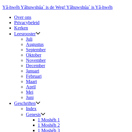
Ga
Yâ-hwéh Yâhuwshúa` is de Weg! Yâhuwshúa` is Yâ-hwéh
naar
Over ons
de
Privacybeleid
inhoud
Kerken
Leesrooster
Juli
Augustus
September
Oktober
November
December
Januari
Februari
Maart
April
Mei
Juni
Geschriften
Index
Genesis
1 Moshéh 1
1 Moshéh 2
1 Moshéh 3