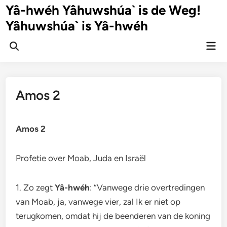
Ga
Yâ-hwéh Yâhuwshúa` is de Weg!
naar
Yâhuwshúa` is Yâ-hwéh
de
inhoud
Hoo
Zoeken
openen
Amos 2
Amos 2
Profetie over Moab, Juda en Israël
1. Zo zegt
Yâ-hwéh
: “Vanwege drie overtredingen
van Moab, ja, vanwege vier, zal Ik er niet op
terugkomen, omdat hij de beenderen van de koning