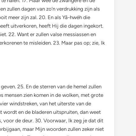
ed te halen. 17. Maar wee de zwangere en de
en zullen dagen van zo’n verdrukking zijn als
oit meer zijn zal. 20. En als Yâ-hwéh die
eft uitverkoren, heeft Hij die dagen ingekort.
 niet. 22. Want er zullen valse messiassen en
rkorenen te misleiden. 23. Maar pas op; zie, Ik
t geven. 25. En de sterren van de hemel zullen
des mensen zien komen in de wolken, met grote
 vier windstreken, van het uiterste van de
ht wordt en de bladeren uitspruiten, dan weet
s, voor de deur. 30. Voorwaar, Ik zeg je dat dit
oorbijgaan, maar Mijn woorden zullen zeker niet