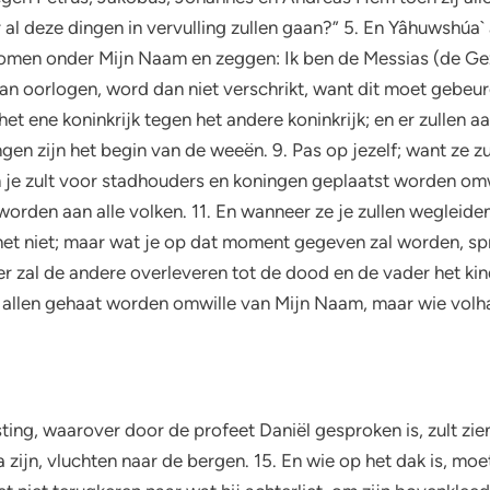
 al deze dingen in vervulling zullen gaan?” 5. En Yâhuwshúa
komen onder Mijn Naam en zeggen: Ik ben de Messias (de Gezal
n oorlogen, word dan niet verschrikt, want dit moet gebeuren
et ene koninkrijk tegen het andere koninkrijk; en er zullen a
gen zijn het begin van de weeën. 9. Pas op jezelf; want ze z
 je zult voor stadhouders en koningen geplaatst worden omwil
orden aan alle volken. 11. En wanneer ze je zullen wegleide
et niet; maar wat je op dat moment gegeven zal worden, spre
er zal de andere overleveren tot de dood en de vader het kin
r allen gehaat worden omwille van Mijn Naam, maar wie volhar
ng, waarover door de profeet Daniël gesproken is, zult zien 
ea zijn, vluchten naar de bergen. 15. En wie op het dak is, mo