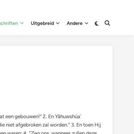
Overschakelen
chriften
Uitgebreid
Andere
Zoeken
naar
openen
donkere
modus
n wat een gebouwen!” 2. En Yâhuwshúa`
e niet afgebroken zal worden.” 3. En toen Hij
een waren: 4. “Zeg ons, wanneer zullen deze