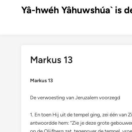
Ga
Yâ-hwéh Yâhuwshúa` is d
naar
de
inhoud
Markus 13
Markus 13
De verwoesting van Jeruzalem voorzegd
1. En toen Hij uit de tempel ging, zei één van
antwoordde hem: “Zie je deze grote gebouwen? 
op de Olijfberg zat, tegenover de tempel, vro