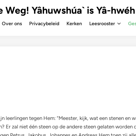
e Weg! Yâhuwshúa` is Yâ-hwéh
Over ons
Privacybeleid
Kerken
Leesrooster
Ges
 Zijn leerlingen tegen Hem: “Meester, kijk, wat een stenen e
Er zal niet één steen op de andere steen gelaten worden di
egen Petrus, Jakobus, Johannes en Andreas Hem toen zij all