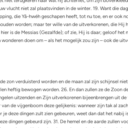
moet niet terugkeren naar wat hij achterliet, om zijn bovenkle
w vlucht niet zal plaatsvinden in de winter. 19. Want die dag
pping, die Yâ-hwéh geschapen heeft, tot nu toe, en er ook no
ouden worden; maar ter wille van de uitverkorenen, die Hij he
hier is de Messias (Gezalfde); of zie, Hij is daar; geloof het
n wonderen doen om – als het mogelijk zou zijn – ook de uitve
l de zon verduisterd worden en de maan zal zijn schijnsel nie
ullen heftig bewogen worden. 26. En dan zullen ze de Zoon 
 engelen uitzenden en Zijn uitverkorenen bijeenbrengen uit de
er van de vijgenboom deze gelijkenis: wanneer zijn tak al zac
er je deze dingen zult zien gebeuren, weet dan dat het nabij i
 deze dingen gebeurd zijn. 31. De hemel en de aarde zullen v