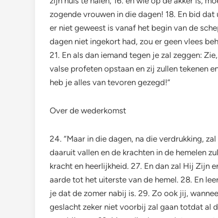
zijn huis te halen, 16. en wie op de akker is, 
zogende vrouwen in die dagen! 18. En bid dat u
er niet geweest is vanaf het begin van de sche
dagen niet ingekort had, zou er geen vlees beh
21. En als dan iemand tegen je zal zeggen: Zie, 
valse profeten opstaan en zij zullen tekenen e
heb je alles van tevoren gezegd!”
Over de wederkomst
24. “Maar in die dagen, na die verdrukking, za
daaruit vallen en de krachten in de hemelen z
kracht en heerlijkheid. 27. En dan zal Hij Zijn
aarde tot het uiterste van de hemel. 28. En le
je dat de zomer nabij is. 29. Zo ook jij, wanne
geslacht zeker niet voorbij zal gaan totdat al