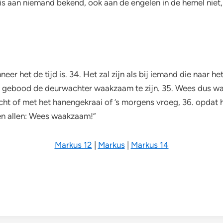
s aan niemand bekend, ook aan de engelen in de hemel niet,
er het de tijd is. 34. Het zal zijn als bij iemand die naar het b
 en gebood de deurwachter waakzaam te zijn. 35. Wees dus w
ht of met het hanengekraai of ’s morgens vroeg, 36. opdat hij
egen allen: Wees waakzaam!”
Markus 12
|
Markus
|
Markus 14