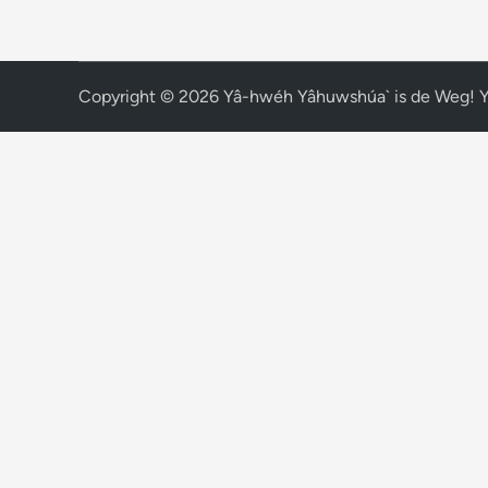
Copyright © 2026
Yâ-hwéh Yâhuwshúa` is de Weg! 