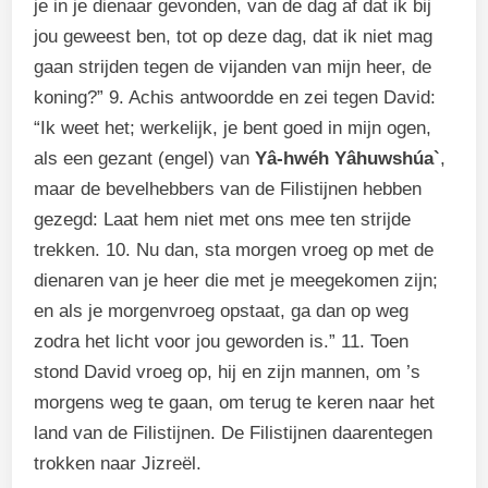
je in je dienaar gevonden, van de dag af dat ik bij
jou geweest ben, tot op deze dag, dat ik niet mag
gaan strijden tegen de vijanden van mijn heer, de
koning?” 9. Achis antwoordde en zei tegen David:
“Ik weet het; werkelijk, je bent goed in mijn ogen,
als een gezant (engel) van
Yâ-hwéh Yâhuwshúa`
,
maar de bevelhebbers van de Filistijnen hebben
gezegd: Laat hem niet met ons mee ten strijde
trekken. 10. Nu dan, sta morgen vroeg op met de
dienaren van je heer die met je meegekomen zijn;
en als je morgenvroeg opstaat, ga dan op weg
zodra het licht voor jou geworden is.” 11. Toen
stond David vroeg op, hij en zijn mannen, om ’s
morgens weg te gaan, om terug te keren naar het
land van de Filistijnen. De Filistijnen daarentegen
trokken naar Jizreël.