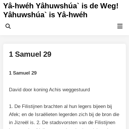
Ga
Yâ-hwéh Yâhuwshúa` is de Weg!
naar
Yâhuwshúa` is Yâ-hwéh
de
inhoud
Hoo
Zoeken
openen
1 Samuel 29
1 Samuel 29
David door koning Achis weggestuurd
1. De Filistijnen brachten al hun legers bijeen bij
Afek; en de Israëlieten legerden zich bij de bron die
in Jizreël is. 2. De stadsvorsten van de Filistijnen