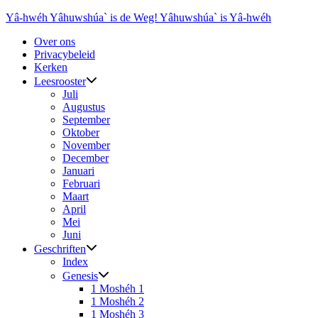
Ga
Yâ-hwéh Yâhuwshúa` is de Weg! Yâhuwshúa` is Yâ-hwéh
naar
Over ons
de
Privacybeleid
inhoud
Kerken
Leesrooster
Juli
Augustus
September
Oktober
November
December
Januari
Februari
Maart
April
Mei
Juni
Geschriften
Index
Genesis
1 Moshéh 1
1 Moshéh 2
1 Moshéh 3