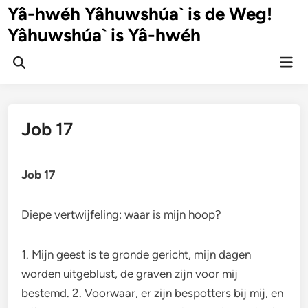
Ga
Yâ-hwéh Yâhuwshúa` is de Weg!
naar
Yâhuwshúa` is Yâ-hwéh
de
inhoud
Hoo
Zoeken
openen
Job 17
Job 17
Diepe vertwijfeling: waar is mijn hoop?
1. Mijn geest is te gronde gericht, mijn dagen
worden uitgeblust, de graven zijn voor mij
bestemd. 2. Voorwaar, er zijn bespotters bij mij, en