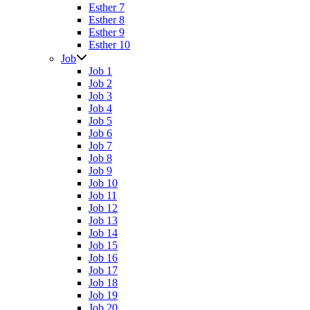
Esther 7
Esther 8
Esther 9
Esther 10
Job
Job 1
Job 2
Job 3
Job 4
Job 5
Job 6
Job 7
Job 8
Job 9
Job 10
Job 11
Job 12
Job 13
Job 14
Job 15
Job 16
Job 17
Job 18
Job 19
Job 20