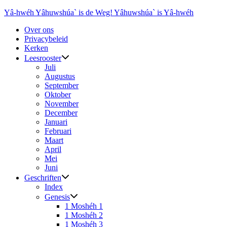
Ga
Yâ-hwéh Yâhuwshúa` is de Weg! Yâhuwshúa` is Yâ-hwéh
naar
Over ons
de
Privacybeleid
inhoud
Kerken
Leesrooster
Juli
Augustus
September
Oktober
November
December
Januari
Februari
Maart
April
Mei
Juni
Geschriften
Index
Genesis
1 Moshéh 1
1 Moshéh 2
1 Moshéh 3