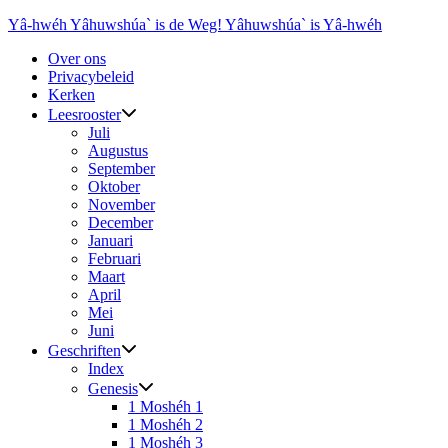
Ga
Yâ-hwéh Yâhuwshúa` is de Weg! Yâhuwshúa` is Yâ-hwéh
naar
Over ons
de
Privacybeleid
inhoud
Kerken
Leesrooster
Juli
Augustus
September
Oktober
November
December
Januari
Februari
Maart
April
Mei
Juni
Geschriften
Index
Genesis
1 Moshéh 1
1 Moshéh 2
1 Moshéh 3