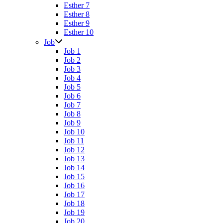
Esther 7
Esther 8
Esther 9
Esther 10
Job
Job 1
Job 2
Job 3
Job 4
Job 5
Job 6
Job 7
Job 8
Job 9
Job 10
Job 11
Job 12
Job 13
Job 14
Job 15
Job 16
Job 17
Job 18
Job 19
Job 20