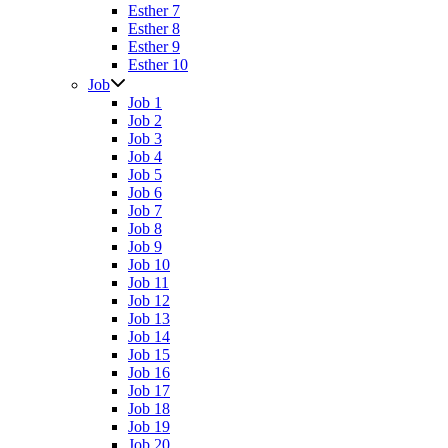
Esther 7
Esther 8
Esther 9
Esther 10
Job
Job 1
Job 2
Job 3
Job 4
Job 5
Job 6
Job 7
Job 8
Job 9
Job 10
Job 11
Job 12
Job 13
Job 14
Job 15
Job 16
Job 17
Job 18
Job 19
Job 20