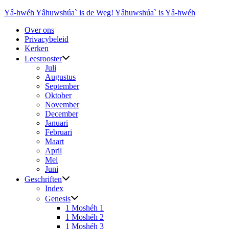
Ga
Yâ-hwéh Yâhuwshúa` is de Weg! Yâhuwshúa` is Yâ-hwéh
naar
Over ons
de
Privacybeleid
inhoud
Kerken
Leesrooster
Juli
Augustus
September
Oktober
November
December
Januari
Februari
Maart
April
Mei
Juni
Geschriften
Index
Genesis
1 Moshéh 1
1 Moshéh 2
1 Moshéh 3