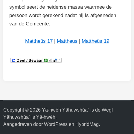
symboliseert de heidense massa waarmee de
persoon wordt gerekend nadat hij is afgesneden
van de Gemeente.
Mattheüs 17
|
Mattheüs
|
Mattheüs 19
Copyright © 2026
Yâ-hwéh Yâhuwshúa` is de Weg!
Yâhuwshúa` is Yâ-hwéh
.
Aangedreven door
WordPress
en
HybridMag
.