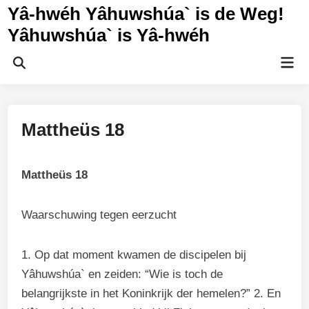
Ga
Yâ-hwéh Yâhuwshúa` is de Weg!
naar
Yâhuwshúa` is Yâ-hwéh
de
inhoud
Hoo
Zoeken
openen
Mattheüs 18
Mattheüs 18
Waarschuwing tegen eerzucht
1. Op dat moment kwamen de discipelen bij
Yâhuwshúa` en zeiden: “Wie is toch de
belangrijkste in het Koninkrijk der hemelen?” 2. En