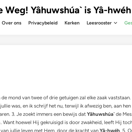
e Weg! Yâhuwshúa` is Yâ-hwéh
Over ons
Privacybeleid
Kerken
Leesrooster
Ges
In de mond van twee of drie getuigen zal elke zaak vaststaan. 
jullie was, en ik schrijf het nu, terwijl ik afwezig ben, aan 
sparen. 3. Je zoekt immers een bewijs dat
Yâhuwshúa`
de Messi
. 4. Want hoewel Hij gekruisigd is door zwakheid, leeft Hij to
van jullie leven met Hem, door de kracht van
Yâ-hwéh
. 5. 