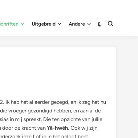
Overschakelen
chriften
Uitgebreid
Andere
Zoeken
naar
openen
donkere
modus
2. Ik heb het al eerder gezegd, en ik zeg het nu
hen die vroeger gezondigd hebben, en aan al de
as in mij spreekt, Die ten opzichte van jullie
ch door de kracht van
Yâ-hwéh
. Ook wij zijn
Onderzoek jezelf of je in het geloof bent,