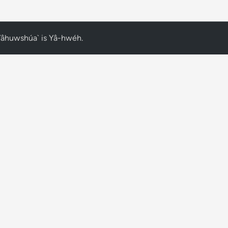
Yâhuwshúa` is Yâ-hwéh
.