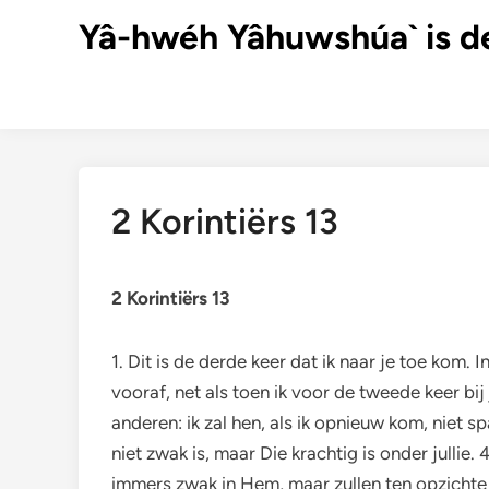
Ga
Yâ-hwéh Yâhuwshúa` is d
naar
de
inhoud
2 Korintiërs 13
2 Korintiërs 13
1. Dit is de derde keer dat ik naar je toe kom. 
vooraf, net als toen ik voor de tweede keer bij 
anderen: ik zal hen, als ik opnieuw kom, niet 
niet zwak is, maar Die krachtig is onder jullie
immers zwak in Hem, maar zullen ten opzichte 