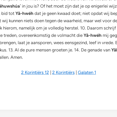
âhuwshúa`
in jou is? Of het moet zijn dat je op enigerlei wij
k bid tot
Yâ-hwéh
dat je geen kwaad doet; niet opdat wij bep
ant wij kunnen niets doen tegen de waarheid, maar wel voor d
k hierom, namelijk om je volledig herstel. 10. Daarom schrijf ik
 te treden, overeenkomstig de volmacht die
Yâ-hwéh
mij geg
chtbrengen, laat je aansporen, wees eensgezind, leef in vrede.
ge kus. 13. Al de pure mensen groeten je. 14. De genade van
Yâ
allen. Amen.
2 Korintiërs 12
|
2 Korintiërs
|
Galaten 1