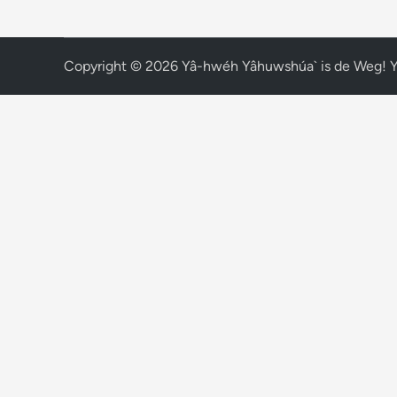
Copyright © 2026
Yâ-hwéh Yâhuwshúa` is de Weg! 