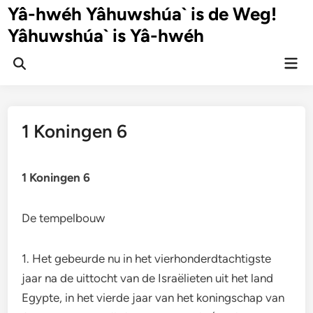
Ga
Yâ-hwéh Yâhuwshúa` is de Weg!
naar
Yâhuwshúa` is Yâ-hwéh
de
inhoud
Hoo
Zoeken
openen
1 Koningen 6
1 Koningen 6
De tempelbouw
1. Het gebeurde nu in het vierhonderdtachtigste
jaar na de uittocht van de Israëlieten uit het land
Egypte, in het vierde jaar van het koningschap van