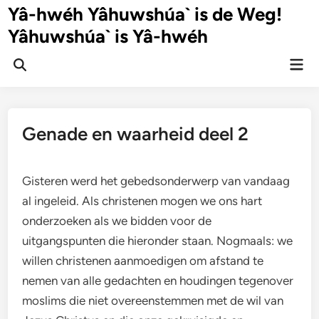
Ga
Yâ-hwéh Yâhuwshúa` is de Weg!
naar
Yâhuwshúa` is Yâ-hwéh
de
inhoud
Hoo
Zoeken
openen
Genade en waarheid deel 2
Gisteren werd het gebedsonderwerp van vandaag
al ingeleid. Als christenen mogen we ons hart
onderzoeken als we bidden voor de
uitgangspunten die hieronder staan. Nogmaals: we
willen christenen aanmoedigen om afstand te
nemen van alle gedachten en houdingen tegenover
moslims die niet overeenstemmen met de wil van