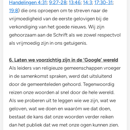
Handelingen 4:31
;
9:27-28
;
13:46
;
14:3
;
17:30-31
;
19:8
) die ons oproepen om te streven naar de
vrijmoedigheid van de eerste gelovigen bij de
verkondiging van het goede nieuws. Wij zijn
gehoorzaam aan de Schrift als we zowel respectvol
als vrijmoedig zijn in ons getuigenis.
6. Laten we voorzichtig zijn in de ‘Google’ wereld
Als leiders van religieuze gemeenschappen vroeger
in de samenkomst spraken, werd dat uitsluitend
door de gemeenteleden gehoord. Tegenwoordig
reizen onze woorden al snel door de hele wereld.
Als we proberen uit te leggen wie we zijn, wat we
geloven, wat we doen en waaróm we dat doen,
bestaat de kans dat onze woorden verder reiken
dan het publiek dat we met onze ogen kunnen zien.