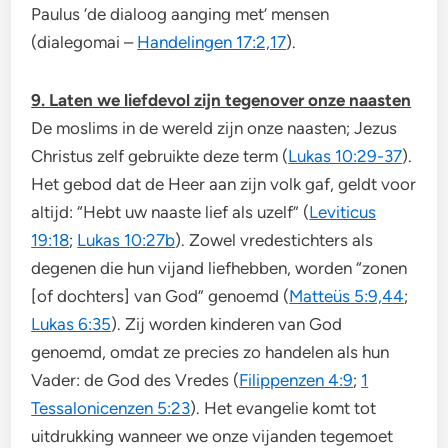
Paulus ‘de dialoog aanging met’ mensen
(dialegomai –
Handelingen 17:2,17
).
9. Laten we liefdevol zijn tegenover onze naasten
De moslims in de wereld zijn onze naasten; Jezus
Christus zelf gebruikte deze term (
Lukas 10:29-37
).
Het gebod dat de Heer aan zijn volk gaf, geldt voor
altijd: “Hebt uw naaste lief als uzelf” (
Leviticus
19:18
;
Lukas 10:27b
). Zowel vredestichters als
degenen die hun vijand liefhebben, worden “zonen
[of dochters] van God” genoemd (
Matteüs 5:9,44
;
Lukas 6:35
). Zij worden kinderen van God
genoemd, omdat ze precies zo handelen als hun
Vader: de God des Vredes (
Filippenzen 4:9
;
1
Tessalonicenzen 5:23
). Het evangelie komt tot
uitdrukking wanneer we onze vijanden tegemoet