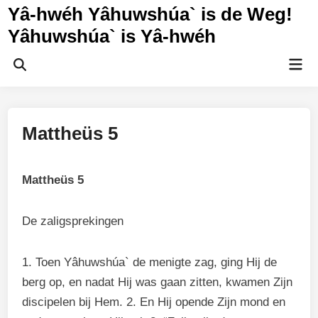
Ga
Yâ-hwéh Yâhuwshúa` is de Weg!
naar
Yâhuwshúa` is Yâ-hwéh
de
inhoud
Hoo
Zoeken
openen
Mattheüs 5
Mattheüs 5
De zaligsprekingen
1. Toen Yâhuwshúa` de menigte zag, ging Hij de
berg op, en nadat Hij was gaan zitten, kwamen Zijn
discipelen bij Hem. 2. En Hij opende Zijn mond en