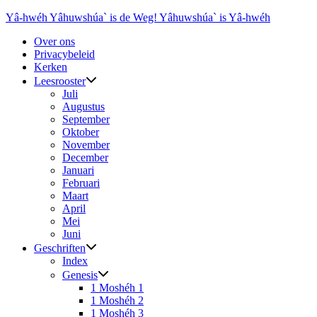
Ga
Yâ-hwéh Yâhuwshúa` is de Weg! Yâhuwshúa` is Yâ-hwéh
naar
Over ons
de
Privacybeleid
inhoud
Kerken
Leesrooster
Juli
Augustus
September
Oktober
November
December
Januari
Februari
Maart
April
Mei
Juni
Geschriften
Index
Genesis
1 Moshéh 1
1 Moshéh 2
1 Moshéh 3