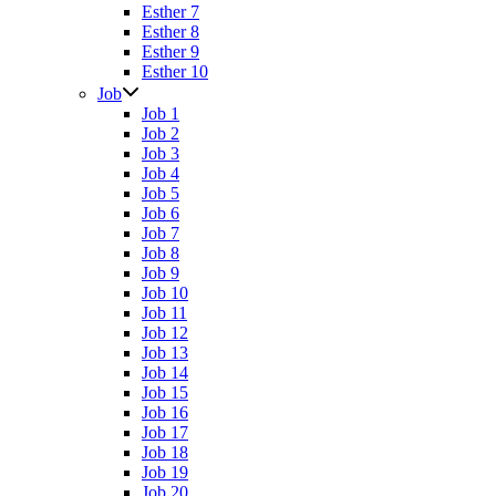
Esther 7
Esther 8
Esther 9
Esther 10
Job
Job 1
Job 2
Job 3
Job 4
Job 5
Job 6
Job 7
Job 8
Job 9
Job 10
Job 11
Job 12
Job 13
Job 14
Job 15
Job 16
Job 17
Job 18
Job 19
Job 20