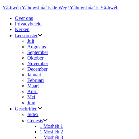
Ga
Yâ-hwéh Yâhuwshúa` is de Weg! Yâhuwshúa` is Yâ-hwéh
naar
Over ons
de
Privacybeleid
inhoud
Kerken
Leesrooster
Juli
Augustus
September
Oktober
November
December
Januari
Februari
Maart
April
Mei
Juni
Geschriften
Index
Genesis
1 Moshéh 1
1 Moshéh 2
1 Moshéh 3