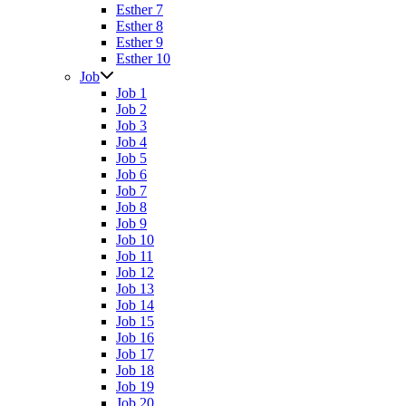
Esther 7
Esther 8
Esther 9
Esther 10
Job
Job 1
Job 2
Job 3
Job 4
Job 5
Job 6
Job 7
Job 8
Job 9
Job 10
Job 11
Job 12
Job 13
Job 14
Job 15
Job 16
Job 17
Job 18
Job 19
Job 20