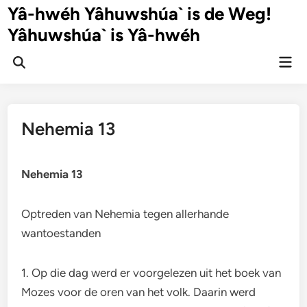
Ga
Yâ-hwéh Yâhuwshúa` is de Weg!
naar
Yâhuwshúa` is Yâ-hwéh
de
inhoud
Hoo
Zoeken
openen
Nehemia 13
Nehemia 13
Optreden van Nehemia tegen allerhande
wantoestanden
1. Op die dag werd er voorgelezen uit het boek van
Mozes voor de oren van het volk. Daarin werd