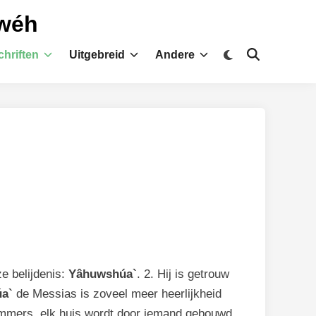
hwéh
Overschakelen
hriften
Uitgebreid
Andere
Zoeken
naar
openen
donkere
modus
e belijdenis:
Yâhuwshúa`
. 2. Hij is getrouw
a`
de Messias is zoveel meer heerlijkheid
 Immers, elk huis wordt door iemand gebouwd,