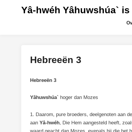
Ga
Yâ-hwéh Yâhuwshúa` is
naar
de
Ov
inhoud
Hebreeën 3
Hebreeën 3
Yâhuwshúa`
hoger dan Mozes
1. Daarom, pure broeders, deelgenoten aan de 
aan
Yâ-hwéh
, Die Hem aangesteld heeft, zoal
waard geacht dan Mozes, evenals hij die het h