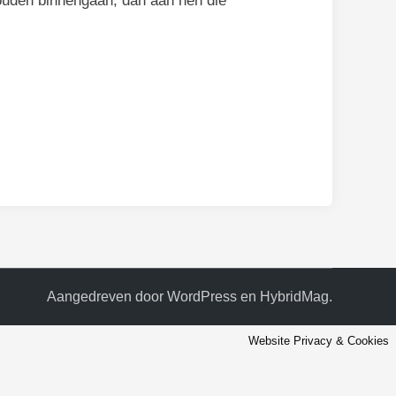
 zouden binnengaan, dan aan hen die
Aangedreven door
WordPress
en
HybridMag
.
Website Privacy & Cookies