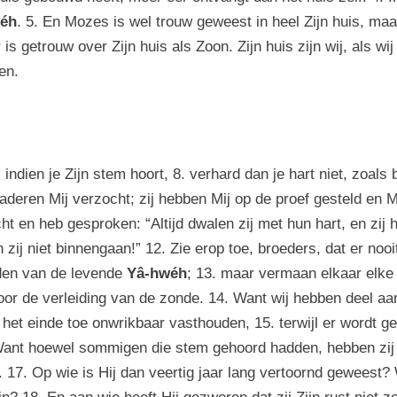
éh
. 5. En Mozes is wel trouw geweest in heel Zijn huis, maa
 is getrouw over Zijn huis als Zoon. Zijn huis zijn wij, als 
en.
dien je Zijn stem hoort, 8. verhard dan je hart niet, zoals b
aderen Mij verzocht; zij hebben Mij op de proef gesteld en Mi
t en heb gesproken: “Altijd dwalen zij met hun hart, en zij
n zij niet binnengaan!” 12. Zie erop toe, broeders, dat er nooi
orden van de levende
Yâ-hwéh
; 13. maar vermaan elkaar elk
oor de verleiding van de zonde. 14. Want wij hebben deel a
 het einde toe onwrikbaar vasthouden, 15. terwijl er wordt g
6. Want hoewel sommigen die stem gehoord hadden, hebben zij 
 17. Op wie is Hij dan veertig jaar lang vertoornd geweest?