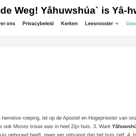
 de Weg! Yâhuwshúa` is Yâ-
er ons
Privacybeleid
Kerken
Leesrooster
Gesc
hemelse roeping, let op de Apostel en Hogepriester van onz
s ook Mozes trouw was in heel Zijn huis. 3. Want
Yâhuwshú
uis gebouwd heeft, meer eer ontvangt dan het huis zelf. 4.