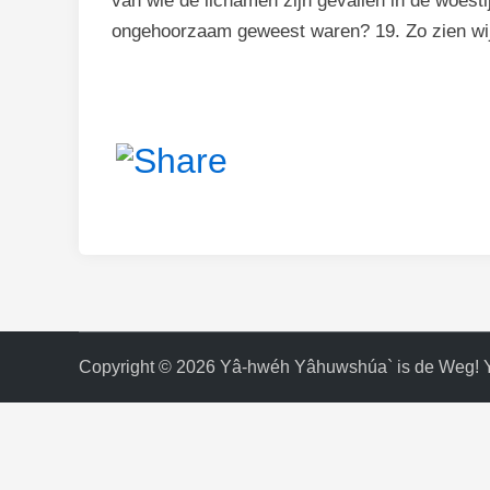
van wie de lichamen zijn gevallen in de woesti
ongehoorzaam geweest waren? 19. Zo zien wij 
Copyright © 2026
Yâ-hwéh Yâhuwshúa` is de Weg! 