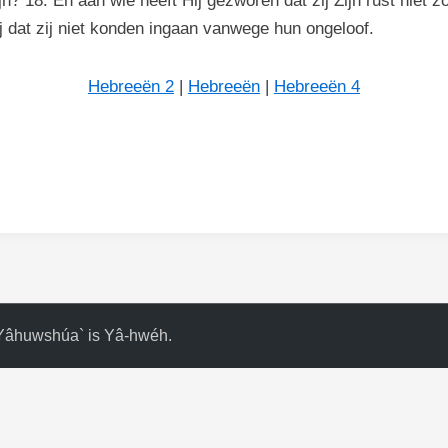
jn? 18. En aan wie heeft Hij gezworen dat zij Zijn rust niet
dat zij niet konden ingaan vanwege hun ongeloof.
Hebreeën 2
|
Hebreeën
|
Hebreeën 4
Yâhuwshúa` is Yâ-hwéh
.