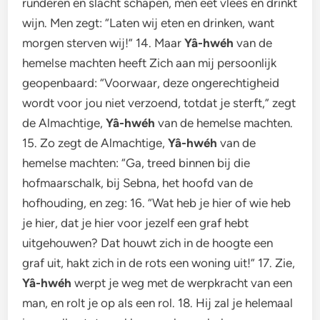
runderen en slacht schapen, men eet vlees en drinkt
wijn. Men zegt: “Laten wij eten en drinken, want
morgen sterven wij!” 14. Maar
Yâ-hwéh
van de
hemelse machten heeft Zich aan mij persoonlijk
geopenbaard: “Voorwaar, deze ongerechtigheid
wordt voor jou niet verzoend, totdat je sterft,” zegt
de Almachtige,
Yâ-hwéh
van de hemelse machten.
15. Zo zegt de Almachtige,
Yâ-hwéh
van de
hemelse machten: “Ga, treed binnen bij die
hofmaarschalk, bij Sebna, het hoofd van de
hofhouding, en zeg: 16. “Wat heb je hier of wie heb
je hier, dat je hier voor jezelf een graf hebt
uitgehouwen? Dat houwt zich in de hoogte een
graf uit, hakt zich in de rots een woning uit!” 17. Zie,
Yâ-hwéh
werpt je weg met de werpkracht van een
man, en rolt je op als een rol. 18. Hij zal je helemaal