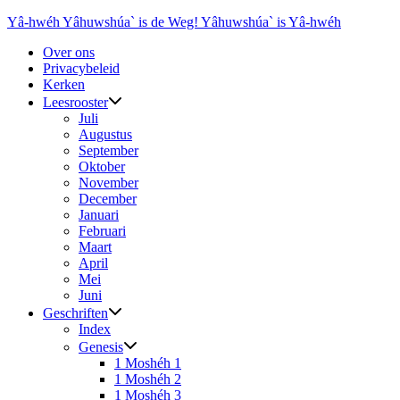
Ga
Yâ-hwéh Yâhuwshúa` is de Weg! Yâhuwshúa` is Yâ-hwéh
naar
Over ons
de
Privacybeleid
inhoud
Kerken
Leesrooster
Juli
Augustus
September
Oktober
November
December
Januari
Februari
Maart
April
Mei
Juni
Geschriften
Index
Genesis
1 Moshéh 1
1 Moshéh 2
1 Moshéh 3