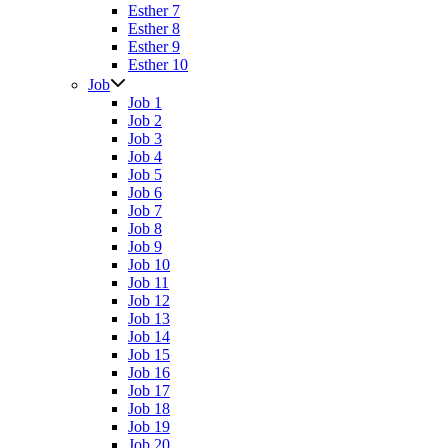
Esther 7
Esther 8
Esther 9
Esther 10
Job
Job 1
Job 2
Job 3
Job 4
Job 5
Job 6
Job 7
Job 8
Job 9
Job 10
Job 11
Job 12
Job 13
Job 14
Job 15
Job 16
Job 17
Job 18
Job 19
Job 20