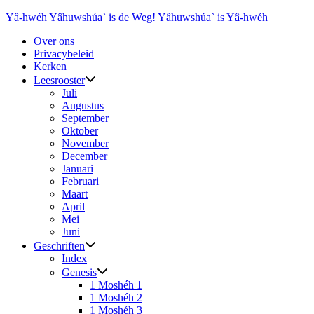
Ga
Yâ-hwéh Yâhuwshúa` is de Weg! Yâhuwshúa` is Yâ-hwéh
naar
Over ons
de
Privacybeleid
inhoud
Kerken
Leesrooster
Juli
Augustus
September
Oktober
November
December
Januari
Februari
Maart
April
Mei
Juni
Geschriften
Index
Genesis
1 Moshéh 1
1 Moshéh 2
1 Moshéh 3