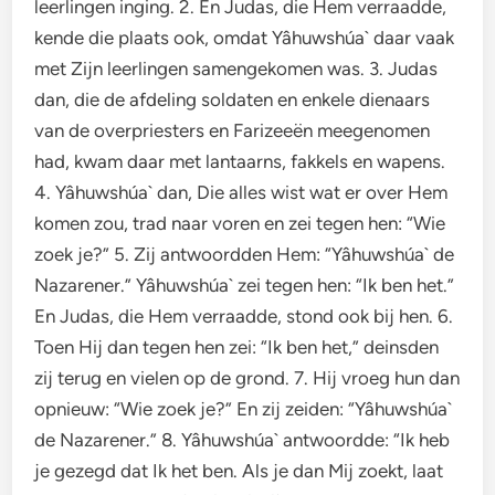
leerlingen inging. 2. En Judas, die Hem verraadde,
kende die plaats ook, omdat Yâhuwshúa` daar vaak
met Zijn leerlingen samengekomen was. 3. Judas
dan, die de afdeling soldaten en enkele dienaars
van de overpriesters en Farizeeën meegenomen
had, kwam daar met lantaarns, fakkels en wapens.
4. Yâhuwshúa` dan, Die alles wist wat er over Hem
komen zou, trad naar voren en zei tegen hen: “Wie
zoek je?” 5. Zij antwoordden Hem: “Yâhuwshúa` de
Nazarener.” Yâhuwshúa` zei tegen hen: “Ik ben het.”
En Judas, die Hem verraadde, stond ook bij hen. 6.
Toen Hij dan tegen hen zei: “Ik ben het,” deinsden
zij terug en vielen op de grond. 7. Hij vroeg hun dan
opnieuw: “Wie zoek je?” En zij zeiden: “Yâhuwshúa`
de Nazarener.” 8. Yâhuwshúa` antwoordde: “Ik heb
je gezegd dat Ik het ben. Als je dan Mij zoekt, laat