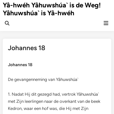
Ga
Yâ-hwéh Yâhuwshúa` is de Weg!
naar
Yâhuwshúa` is Yâ-hwéh
de
inhoud
Hoo
Zoeken
openen
Johannes 18
Johannes 18
De gevangenneming van Yâhuwshúa`
1. Nadat Hij dit gezegd had, vertrok Yâhuwshúa`
met Zijn leerlingen naar de overkant van de beek
Kedron, waar een hof was, die Hij met Zijn