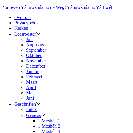
Ga
Yâ-hwéh Yâhuwshúa` is de Weg! Yâhuwshúa` is Yâ-hwéh
naar
Over ons
de
Privacybeleid
inhoud
Kerken
Leesrooster
Juli
Augustus
September
Oktober
November
December
Januari
Februari
Maart
April
Mei
Juni
Geschriften
Index
Genesis
1 Moshéh 1
1 Moshéh 2
1 Moshéh 3