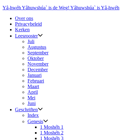
Ga
Yâ-hwéh Yâhuwshúa` is de Weg! Yâhuwshúa` is Yâ-hwéh
naar
Over ons
de
Privacybeleid
inhoud
Kerken
Leesrooster
Juli
Augustus
September
Oktober
November
December
Januari
Februari
Maart
April
Mei
Juni
Geschriften
Index
Genesis
1 Moshéh 1
1 Moshéh 2
1 Moshéh 3