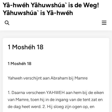
Ga
Yâ-hwéh Yâhuwshúa` is de Weg!
naar
Yâhuwshúa` is Yâ-hwéh
de
inhoud
Hoo
Zoeken
openen
1 Moshéh 18
1 Moshéh 18
Yahweh verschijnt aan Abraham bij Mamre
1. Daarna verscheen YAHWEH aan hem bij de eiken
van Mamre, toen hij in de ingang van de tent zat en
de dag heet werd. 2. Hij sloeg zijn ogen op, en