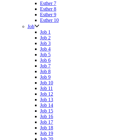
Esther 7
Esther 8
Esther 9
Esther 10
Job
Job 1
Job 2
Job 3
Job 4
Job 5
Job 6
Job 7
Job 8
Job 9
Job 10
Job 11
Job 12
Job 13
Job 14
Job 15
Job 16
Job 17
Job 18
Job 19
Job 20