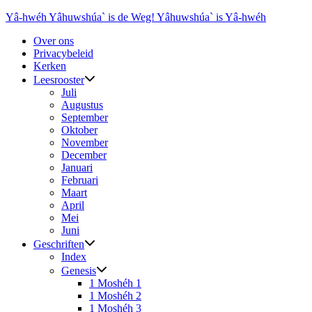
Ga
Yâ-hwéh Yâhuwshúa` is de Weg! Yâhuwshúa` is Yâ-hwéh
naar
Over ons
de
Privacybeleid
inhoud
Kerken
Leesrooster
Juli
Augustus
September
Oktober
November
December
Januari
Februari
Maart
April
Mei
Juni
Geschriften
Index
Genesis
1 Moshéh 1
1 Moshéh 2
1 Moshéh 3