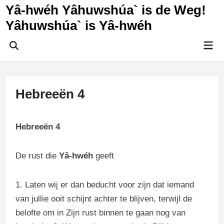
Ga
Yâ-hwéh Yâhuwshúa` is de Weg!
naar
Yâhuwshúa` is Yâ-hwéh
de
inhoud
Hoo
Zoeken
openen
Hebreeën 4
Hebreeën 4
De rust die
Yâ-hwéh
geeft
1. Laten wij er dan beducht voor zijn dat iemand
van jullie ooit schijnt achter te blijven, terwijl de
belofte om in Zijn rust binnen te gaan nog van