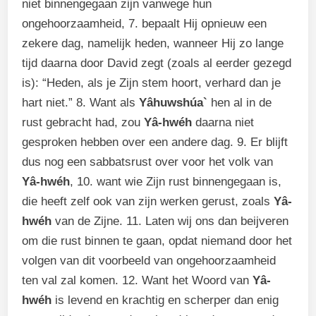
niet binnengegaan zijn vanwege hun
ongehoorzaamheid, 7. bepaalt Hij opnieuw een
zekere dag, namelijk heden, wanneer Hij zo lange
tijd daarna door David zegt (zoals al eerder gezegd
is): “Heden, als je Zijn stem hoort, verhard dan je
hart niet.” 8. Want als
Yâhuwshúa`
hen al in de
rust gebracht had, zou
Yâ-hwéh
daarna niet
gesproken hebben over een andere dag. 9. Er blijft
dus nog een sabbatsrust over voor het volk van
Yâ-hwéh
, 10. want wie Zijn rust binnengegaan is,
die heeft zelf ook van zijn werken gerust, zoals
Yâ-
hwéh
van de Zijne. 11. Laten wij ons dan beijveren
om die rust binnen te gaan, opdat niemand door het
volgen van dit voorbeeld van ongehoorzaamheid
ten val zal komen. 12. Want het Woord van
Yâ-
hwéh
is levend en krachtig en scherper dan enig