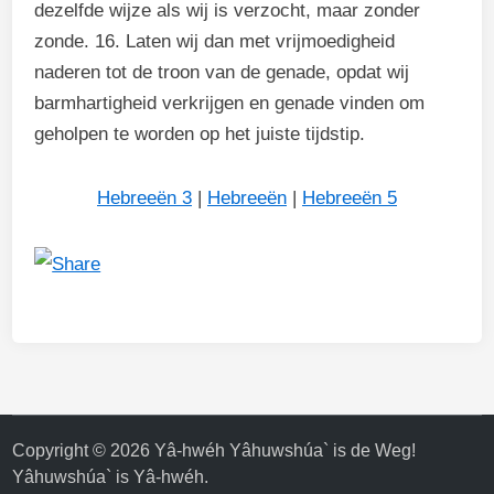
dezelfde wijze als wij is verzocht, maar zonder
zonde. 16. Laten wij dan met vrijmoedigheid
naderen tot de troon van de genade, opdat wij
barmhartigheid verkrijgen en genade vinden om
geholpen te worden op het juiste tijdstip.
Hebreeën 3
|
Hebreeën
|
Hebreeën 5
Copyright © 2026
Yâ-hwéh Yâhuwshúa` is de Weg!
Yâhuwshúa` is Yâ-hwéh
.