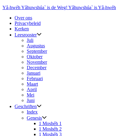
Ga
Yâ-hwéh Yâhuwshúa` is de Weg! Yâhuwshúa` is Yâ-hwéh
naar
Over ons
de
Privacybeleid
inhoud
Kerken
Leesrooster
Juli
Augustus
September
Oktober
November
December
Januari
Februari
Maart
April
Mei
Juni
Geschriften
Index
Genesis
1 Moshéh 1
1 Moshéh 2
1 Moshéh 3