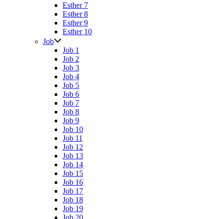
Esther 7
Esther 8
Esther 9
Esther 10
Job
Job 1
Job 2
Job 3
Job 4
Job 5
Job 6
Job 7
Job 8
Job 9
Job 10
Job 11
Job 12
Job 13
Job 14
Job 15
Job 16
Job 17
Job 18
Job 19
Job 20