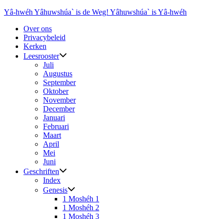
Ga
Yâ-hwéh Yâhuwshúa` is de Weg! Yâhuwshúa` is Yâ-hwéh
naar
Over ons
de
Privacybeleid
inhoud
Kerken
Leesrooster
Juli
Augustus
September
Oktober
November
December
Januari
Februari
Maart
April
Mei
Juni
Geschriften
Index
Genesis
1 Moshéh 1
1 Moshéh 2
1 Moshéh 3