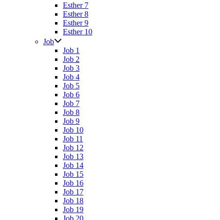
Esther 7
Esther 8
Esther 9
Esther 10
Job
Job 1
Job 2
Job 3
Job 4
Job 5
Job 6
Job 7
Job 8
Job 9
Job 10
Job 11
Job 12
Job 13
Job 14
Job 15
Job 16
Job 17
Job 18
Job 19
Job 20