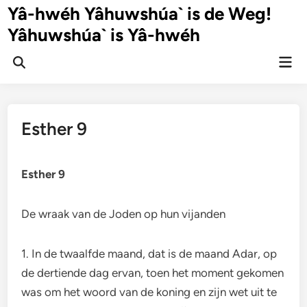
Ga
Yâ-hwéh Yâhuwshúa` is de Weg!
naar
Yâhuwshúa` is Yâ-hwéh
de
inhoud
Hoo
Zoeken
openen
Esther 9
Esther 9
De wraak van de Joden op hun vijanden
1. In de twaalfde maand, dat is de maand Adar, op
de dertiende dag ervan, toen het moment gekomen
was om het woord van de koning en zijn wet uit te