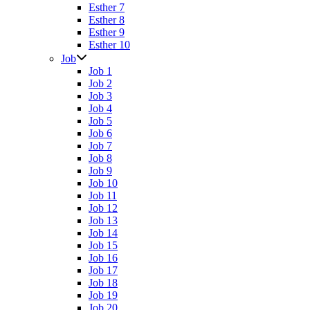
Esther 7
Esther 8
Esther 9
Esther 10
Job
Job 1
Job 2
Job 3
Job 4
Job 5
Job 6
Job 7
Job 8
Job 9
Job 10
Job 11
Job 12
Job 13
Job 14
Job 15
Job 16
Job 17
Job 18
Job 19
Job 20