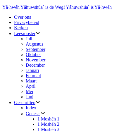
Ga
Yâ-hwéh Yâhuwshúa` is de Weg! Yâhuwshúa` is Yâ-hwéh
naar
Over ons
de
Privacybeleid
inhoud
Kerken
Leesrooster
Juli
Augustus
September
Oktober
November
December
Januari
Februari
Maart
April
Mei
Juni
Geschriften
Index
Genesis
1 Moshéh 1
1 Moshéh 2
1 Moshéh 3