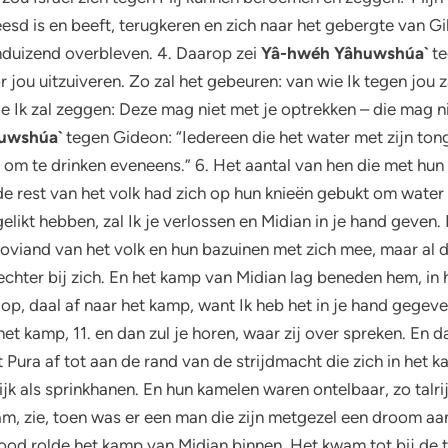
esd is en beeft, terugkeren en zich naar het gebergte van Gi
nduizend overbleven. 4. Daarop zei
Yâ-hwéh Yâhuwshúa`
te
or jou uitzuiveren. Zo zal het gebeuren: van wie Ik tegen jo
Ik zal zeggen: Deze mag niet met je optrekken – die mag niet
uwshúa`
tegen Gideon: “Iedereen die het water met zijn tong 
ukt om te drinken eveneens.” 6. Het aantal van hen die met h
e rest van het volk had zich op hun knieën gebukt om water t
likt hebben, zal Ik je verlossen en Midian in je hand geven.
roviand van het volk en hun bazuinen met zich mee, maar al de
echter bij zich. En het kamp van Midian lag beneden hem, in 
op, daal af naar het kamp, want Ik heb het in je hand gegeve
r het kamp, 11. en dan zul je horen, waar zij over spreken. En
t Pura af tot aan de rand van de strijdmacht die zich in het
ijk als sprinkhanen. En hun kamelen waren ontelbaar, zo talri
 zie, toen was er een man die zijn metgezel een droom aan he
od rolde het kamp van Midian binnen. Het kwam tot bij de te