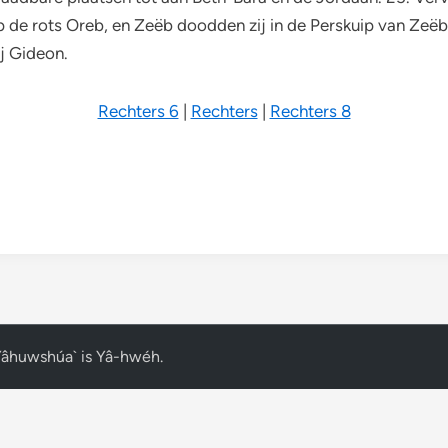
de rots Oreb, en Zeëb doodden zij in de Perskuip van Zeëb.
j Gideon.
Rechters 6
|
Rechters
|
Rechters 8
Yâhuwshúa` is Yâ-hwéh
.