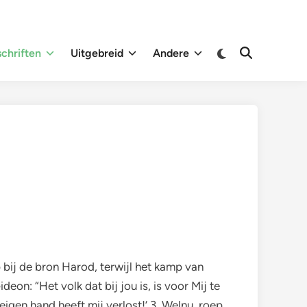
Overschakelen
chriften
Uitgebreid
Andere
Zoeken
naar
openen
donkere
modus
 bij de bron Harod, terwijl het kamp van
deon: “Het volk dat bij jou is, is voor Mij te
igen hand heeft mij verlost!’ 3. Welnu, roep