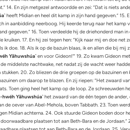
.” 14. En zijn metgezel antwoordde en zei: “Dat is niets an
a`
heeft Midian en heel dit kamp in zijn hand gegeven.” 15. 
ich in aanbidding neerboog. Hij keerde terug naar het kamp va
and gegeven.” 16. Toen verdeelde hij de driehonderd man in
e kruiken. 17. En hij zei tegen hen: “Kijk naar mij en doe net 
ik doe. 18. Als ik op de bazuin blaas, ik en allen die bij mij
wéh Yâhuwshúa`
en voor Gideon!'” 19. Zo kwam Gideon met
 de middelste nachtwake, net nadat zij de wacht weer hadden
n stukken. 20. Zo bliezen de drie groepen op de bazuinen en 
 bazuinen om daarop te blazen. En zij riepen: “Het zwaard va
aats. Toen ging heel het kamp op de loop. Ze schreeuwden he
â-hwéh Yâhuwshúa`
het zwaard van de één tegen de ander, e
t aan de oever van Abel-Mehola, boven Tabbath. 23. Toen wer
 joegen Midian achterna. 24. Ook stuurde Gideon boden door h
e doorwaadbare plaatsen tot aan Beth-Bara en de Jordaan.”
adbare plaatsen tot aan Beth-Bara en de Jordaan. 25. Verv