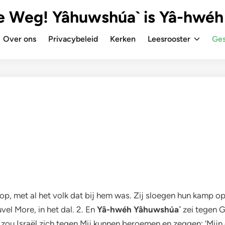
e Weg! Yâhuwshúa` is Yâ-hwéh
Over ons
Privacybeleid
Kerken
Leesrooster
Ges
op, met al het volk dat bij hem was. Zij sloegen hun kamp op
el More, in het dal. 2. En
Yâ-hwéh Yâhuwshúa`
zei tegen Gi
 zou Israël zich tegen Mij kunnen beroemen en zeggen: ‘Mijn e