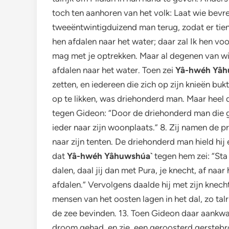
toch ten aanhoren van het volk: Laat wie bevre
tweeëntwintigduizend man terug, zodat er tie
hen afdalen naar het water; daar zal Ik hen vo
mag met je optrekken. Maar al degenen van wie 
afdalen naar het water. Toen zei
Yâ-hwéh Yâh
zetten, en iedereen die zich op zijn knieën b
op te likken, was driehonderd man. Maar heel d
tegen Gideon: “Door de driehonderd man die ge
ieder naar zijn woonplaats.” 8. Zij namen de p
naar zijn tenten. De driehonderd man hield hij 
dat
Yâ-hwéh Yâhuwshúa`
tegen hem zei: “Sta 
dalen, daal jij dan met Pura, je knecht, af naa
afdalen.” Vervolgens daalde hij met zijn knech
mensen van het oosten lagen in het dal, zo talr
de zee bevinden. 13. Toen Gideon daar aankwam,
droom gehad, en zie, een geroosterd gerstebro