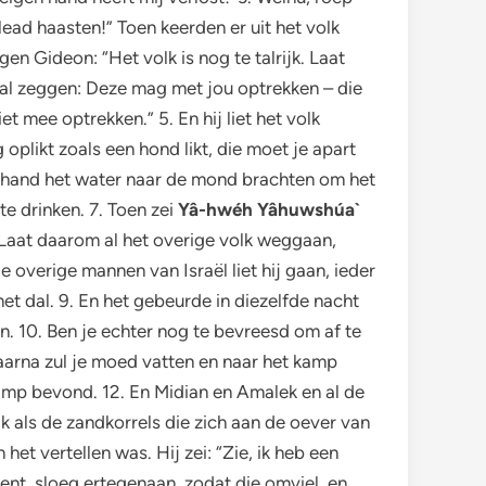
lead haasten!” Toen keerden er uit het volk
gen Gideon: “Het volk is nog te talrijk. Laat
u zal zeggen: Deze mag met jou optrekken – die
 mee optrekken.” 5. En hij liet het volk
oplikt zoals een hond likt, die moet je apart
un hand het water naar de mond brachten om het
e drinken. 7. Toen zei
Yâ-hwéh Yâhuwshúa`
 Laat daarom al het overige volk weggaan,
 overige mannen van Israël liet hij gaan, ieder
het dal. 9. En het gebeurde in diezelfde nacht
n. 10. Ben je echter nog te bevreesd om af te
 daarna zul je moed vatten en naar het kamp
 kamp bevond. 12. En Midian en Amalek en al de
jk als de zandkorrels die zich aan de oever van
t vertellen was. Hij zei: “Zie, ik heb een
nt, sloeg ertegenaan, zodat die omviel, en