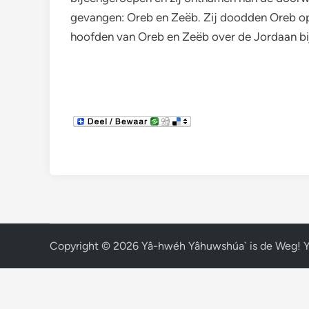
gevangen: Oreb en Zeëb. Zij doodden Oreb op 
hoofden van Oreb en Zeëb over de Jordaan bi
Copyright © 2026
Yâ-hwéh Yâhuwshúa` is de Weg! 