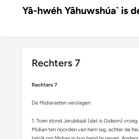
Ga
Yâ-hwéh Yâhuwshúa` is d
naar
de
inhoud
Rechters 7
Rechters 7
De Midianieten verslagen
1. Toen stond Jerubbaäl (dat is Gideon) vroeg 
Midian ten noorden van hem lag, achter de heuv
talrijk om Midian in hun hand te geven. Anders