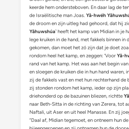
keerde hem ondersteboven. En daar lag de tent
de Israëlitische man Joas.
Yâ-hwéh Yâhuwshú
de droom en zijn uitleg had gehoord, dat hij z
Yâhuwshúa`
heeft het kamp van Midian in je h
lege kruiken in de hand, met fakkels binnen in d
gekomen, dan moet het zó zijn dat je doet zoals 
rondom heel het kamp, en zeggen: ‘Voor
Yâ-h
rand van het kamp. Het was aan het begin van
en sloegen de kruiken die in hun hand waren, i
zij de fakkels vast en met hun rechterhand de
zij stonden rondom het kamp, ieder op zijn pl
driehonderd op de bazuinen bliezen, richtte
Y
naar Beth-Sitta in de richting van Zerera, to
Naftali, uit Aser en uit heel Manasse. En zij
“Daal af, Midian tegemoet, en ontneem hun d
bijeengeroepen en zij ontnamen hun de doorwa