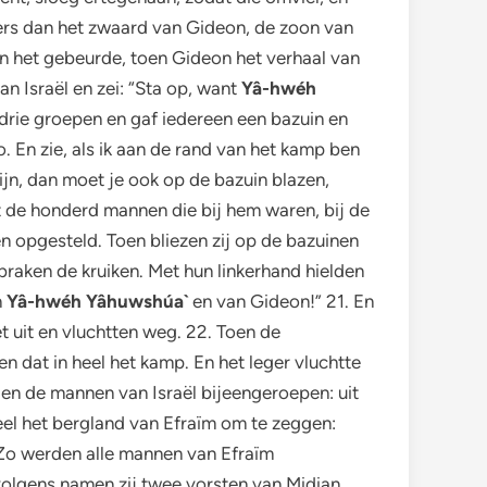
ders dan het zwaard van Gideon, de zoon van
En het gebeurde, toen Gideon het verhaal van
n Israël en zei: “Sta op, want
Yâ-hwéh
 drie groepen en gaf iedereen een bazuin en
zo. En zie, als ik aan de rand van het kamp ben
 zijn, dan moet je ook op de bazuin blazen,
 de honderd mannen die bij hem waren, bij de
 opgesteld. Toen bliezen zij op de bazuinen
braken de kruiken. Met hun linkerhand hielden
n
Yâ-hwéh Yâhuwshúa`
en van Gideon!” 21. En
t uit en vluchtten weg. 22. Toen de
n dat in heel het kamp. En het leger vluchtte
den de mannen van Israël bijeengeroepen: uit
eel het bergland van Efraïm om te zeggen:
 Zo werden alle mannen van Efraïm
olgens namen zij twee vorsten van Midian