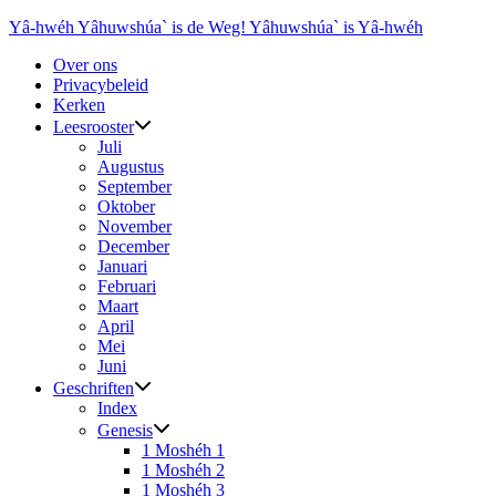
Ga
Yâ-hwéh Yâhuwshúa` is de Weg! Yâhuwshúa` is Yâ-hwéh
naar
Over ons
de
Privacybeleid
inhoud
Kerken
Leesrooster
Juli
Augustus
September
Oktober
November
December
Januari
Februari
Maart
April
Mei
Juni
Geschriften
Index
Genesis
1 Moshéh 1
1 Moshéh 2
1 Moshéh 3