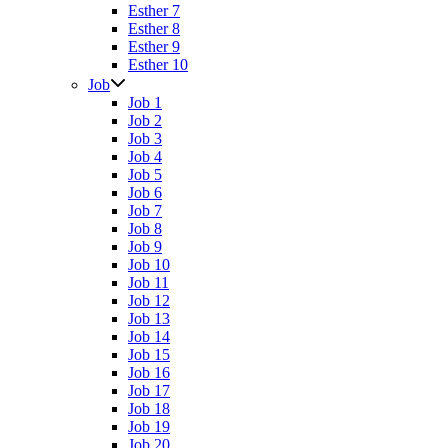
Esther 7
Esther 8
Esther 9
Esther 10
Job
Job 1
Job 2
Job 3
Job 4
Job 5
Job 6
Job 7
Job 8
Job 9
Job 10
Job 11
Job 12
Job 13
Job 14
Job 15
Job 16
Job 17
Job 18
Job 19
Job 20