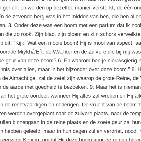
n gericht en werden op dezelfde manier versterkt, de één on
 En de zevende berg was in het midden van hen, die hen allen 
n. 3. Onder deze was een boom met een parfum dat ik nooit
die zo rook. Zijn blad, zijn bloem en zijn schors verwelkten 
ep uit: “Kijk! Wat een mooie boom! Hij is mooi van aspect, a
woordde Miykhâ’Ë´l, de Wachter en de Zuivere die bij mij was
 de geur van deze boom? 6. En waarom ben je nieuwsgierig 
nis over alles, maar in het bijzonder over deze boom.” 8. Hi
an de Almachtige, zal de zetel zijn waarop de grote Reine, d
m de aarde met goedheid te bezoeken. 9. Maar het is niema
n het grote oordeel, wanneer Hij alles zal wreken en Hij all
n de rechtvaardigen en nederigen. De vrucht van de boom z
even worden overgeplant naar de zuivere plaats, naar de tem
 zullen binnengaan in de reine plaats en de zoete geur zal hu
 hebben geleefd; maar in hun dagen zullen verdriet, nood, mo
e eeuwige Koning, omdat Hij deze boom voor de reinen berei