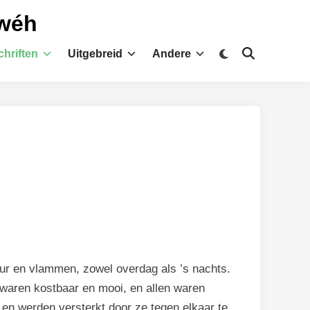
hwéh
Overschakelen
hriften
Uitgebreid
Andere
Zoeken
naar
openen
donkere
modus
uur en vlammen, zowel overdag als ’s nachts.
n waren kostbaar en mooi, en allen waren
 en werden versterkt door ze tegen elkaar te