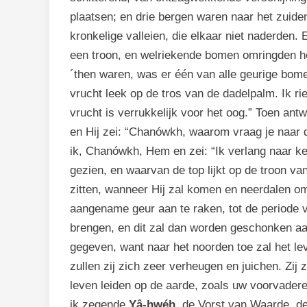
plaatsen; en drie bergen waren naar het zuide
kronkelige valleien, die elkaar niet naderden.
een troon, en welriekende bomen omringden he
´then waren, was er één van alle geurige bomen 
vrucht leek op de tros van de dadelpalm. Ik ri
vrucht is verrukkelijk voor het oog.” Toen ant
en Hij zei: “Chanówkh, waarom vraag je naar
ik, Chanówkh, Hem en zei: “Ik verlang naar ken
gezien, en waarvan de top lijkt op de troon v
zitten, wanneer Hij zal komen en neerdalen o
aangename geur aan te raken, tot de periode va
brengen, en dit zal dan worden geschonken aa
gegeven, want naar het noorden toe zal het l
zullen zij zich zeer verheugen en juichen. Zij
leven leiden op de aarde, zoals uw voorvaderen
ik zegende
Yâ-hwéh
, de Vorst van Waarde, d