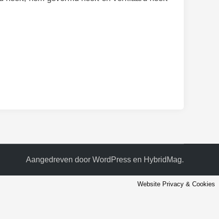
Aangedreven door
WordPress
en
HybridMag
.
Website Privacy & Cookies