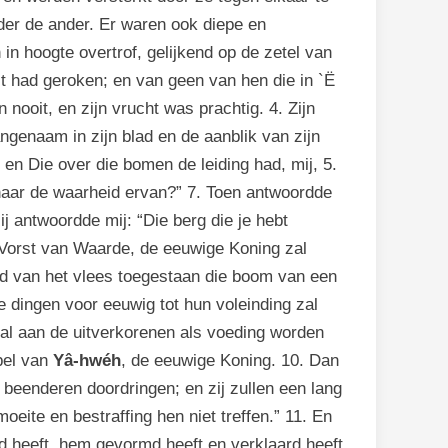
der de ander. Er waren ook diepe en
in hoogte overtrof, gelijkend op de zetel van
 had geroken; en van geen van hen die in `Ë
nooit, en zijn vrucht was prachtig. 4. Zijn
angenaam in zijn blad en de aanblik van zijn
 en Die over die bomen de leiding had, mij, 5.
naar de waarheid ervan?” 7. Toen antwoordde
j antwoordde mij: “Die berg die je hebt
e Vorst van Waarde, de eeuwige Koning zal
nd van het vlees toegestaan die boom van een
e dingen voor eeuwig tot hun voleinding zal
al aan de uitverkorenen als voeding worden
pel van
Yâ-hwéh
, de eeuwige Koning. 10. Dan
n beenderen doordringen; en zij zullen een lang
eite en bestraffing hen niet treffen.” 11. En
d heeft, hem gevormd heeft en verklaard heeft