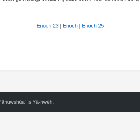
Enoch 23
|
Enoch
|
Enoch 25
Yâhuwshúa` is Yâ-hwéh
.