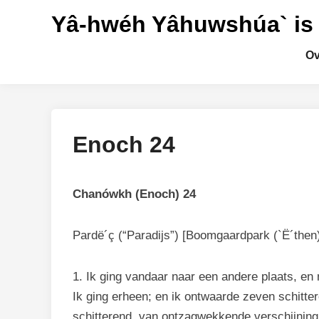
Ga
Yâ-hwéh Yâhuwshúa` is
naar
de
Ov
inhoud
Enoch 24
Chanówkh (Enoch) 24
Pardë´ç (“Paradijs”) [Boomgaardpark (`Ë´then
1. Ik ging vandaar naar een andere plaats, e
Ik ging erheen; en ik ontwaarde zeven schitte
schitterend, van ontzagwekkende verschijning 