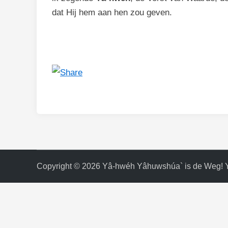
dat Hij hem aan hen zou geven.
Copyright © 2026
Yâ-hwéh Yâhuwshúa` is de Weg! 