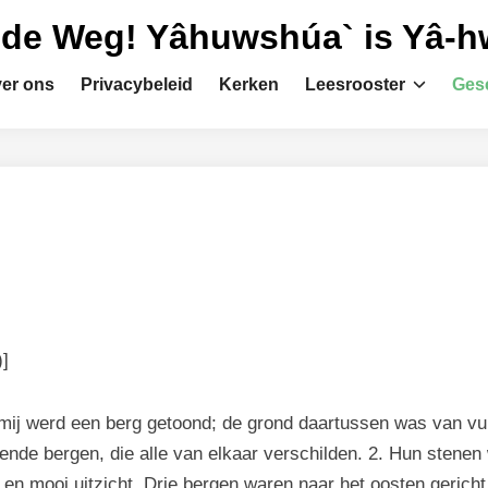
 de Weg! Yâhuwshúa` is Yâ-
er ons
Privacybeleid
Kerken
Leesrooster
Gesc
)]
n mij werd een berg getoond; de grond daartussen was van v
rende bergen, die alle van elkaar verschilden. 2. Hun stene
en mooi uitzicht. Drie bergen waren naar het oosten gericht