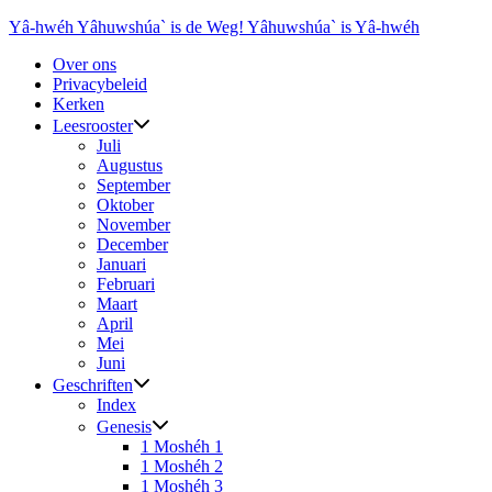
Ga
Yâ-hwéh Yâhuwshúa` is de Weg! Yâhuwshúa` is Yâ-hwéh
naar
Over ons
de
Privacybeleid
inhoud
Kerken
Leesrooster
Juli
Augustus
September
Oktober
November
December
Januari
Februari
Maart
April
Mei
Juni
Geschriften
Index
Genesis
1 Moshéh 1
1 Moshéh 2
1 Moshéh 3