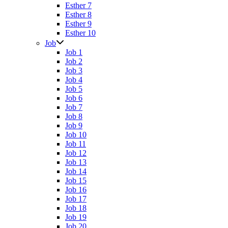
Esther 7
Esther 8
Esther 9
Esther 10
Job
Job 1
Job 2
Job 3
Job 4
Job 5
Job 6
Job 7
Job 8
Job 9
Job 10
Job 11
Job 12
Job 13
Job 14
Job 15
Job 16
Job 17
Job 18
Job 19
Job 20