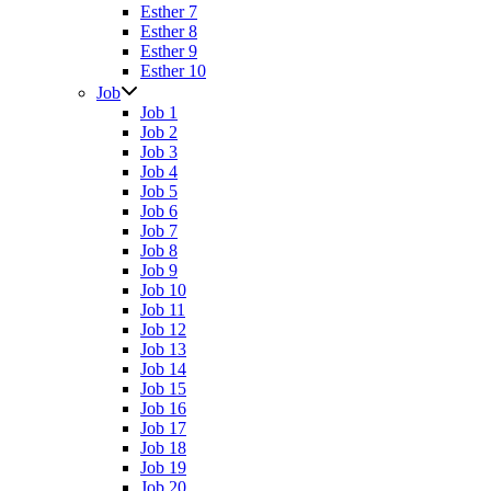
Esther 7
Esther 8
Esther 9
Esther 10
Job
Job 1
Job 2
Job 3
Job 4
Job 5
Job 6
Job 7
Job 8
Job 9
Job 10
Job 11
Job 12
Job 13
Job 14
Job 15
Job 16
Job 17
Job 18
Job 19
Job 20