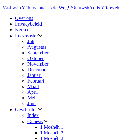
Ga
Yâ-hwéh Yâhuwshúa` is de Weg! Yâhuwshúa` is Yâ-hwéh
naar
Over ons
de
Privacybeleid
inhoud
Kerken
Leesrooster
Juli
Augustus
September
Oktober
November
December
Januari
Februari
Maart
April
Mei
Juni
Geschriften
Index
Genesis
1 Moshéh 1
1 Moshéh 2
1 Moshéh 3