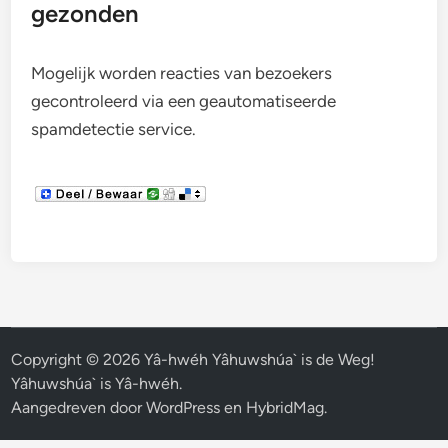
gezonden
Mogelijk worden reacties van bezoekers
gecontroleerd via een geautomatiseerde
spamdetectie service.
Copyright © 2026
Yâ-hwéh Yâhuwshúa` is de Weg!
Yâhuwshúa` is Yâ-hwéh
.
Aangedreven door
WordPress
en
HybridMag
.