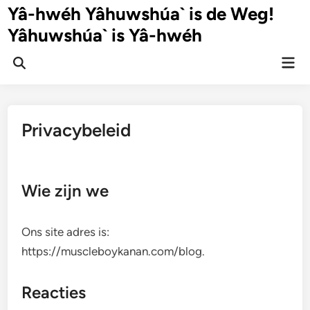
Ga
Yâ-hwéh Yâhuwshúa` is de Weg!
naar
Yâhuwshúa` is Yâ-hwéh
de
inhoud
Hoo
Zoeken
openen
Privacybeleid
Wie zijn we
Ons site adres is:
https://muscleboykanan.com/blog.
Reacties