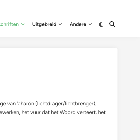
Overschakelen
chriften
Uitgebreid
Andere
Zoeken
naar
openen
donkere
modus
ge van ‘aharón (lichtdrager/lichtbrenger),
bewerken, het vuur dat het Woord verteert, het