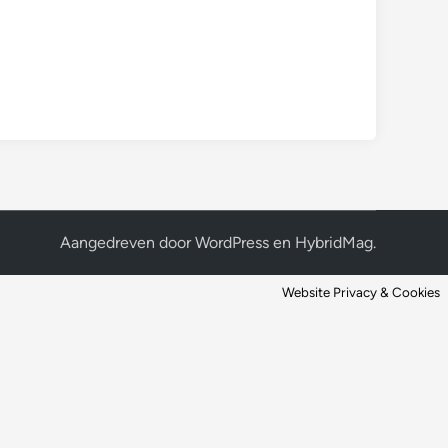
Aangedreven door
WordPress
en
HybridMag
.
Website Privacy & Cookies