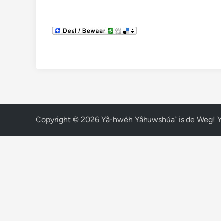
Copyright © 2026
Yâ-hwéh Yâhuwshúa` is de Weg! 