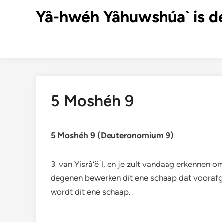
Ga
Yâ-hwéh Yâhuwshúa` is d
naar
de
inhoud
5 Moshéh 9
5 Moshéh 9 (Deuteronomium 9)
3. van Yisrâ’ë ́l, en je zult vandaag erkennen
degenen bewerken dit ene schaap dat voorafgaat
wordt dit ene schaap.