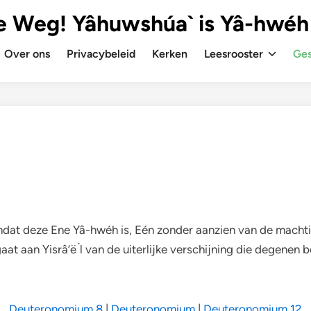
e Weg! Yâhuwshúa` is Yâ-hwéh
Over ons
Privacybeleid
Kerken
Leesrooster
Ges
 omdat deze Ene Yâ-hwéh is, Eén zonder aanzien van de machti
 aan Yisrâ’ë ́l van de uiterlijke verschijning die degenen 
Deuteronomium 8
|
Deuteronomium
|
Deuteronomium 12