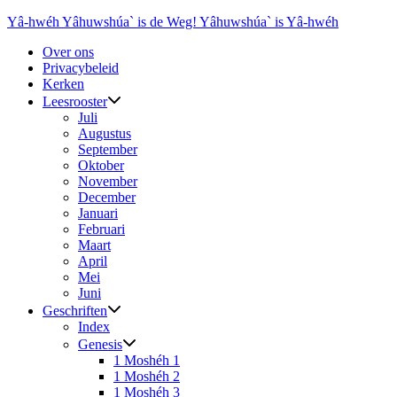
Ga
Yâ-hwéh Yâhuwshúa` is de Weg! Yâhuwshúa` is Yâ-hwéh
naar
Over ons
de
Privacybeleid
inhoud
Kerken
Leesrooster
Juli
Augustus
September
Oktober
November
December
Januari
Februari
Maart
April
Mei
Juni
Geschriften
Index
Genesis
1 Moshéh 1
1 Moshéh 2
1 Moshéh 3