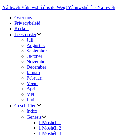
Ga
Yâ-hwéh Yâhuwshúa` is de Weg! Yâhuwshúa` is Yâ-hwéh
naar
Over ons
de
Privacybeleid
inhoud
Kerken
Leesrooster
Juli
Augustus
September
Oktober
November
December
Januari
Februari
Maart
April
Mei
Juni
Geschriften
Index
Genesis
1 Moshéh 1
1 Moshéh 2
1 Moshéh 3