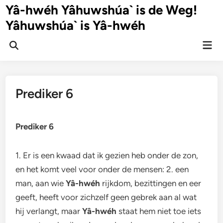
Ga
Yâ-hwéh Yâhuwshúa` is de Weg!
naar
Yâhuwshúa` is Yâ-hwéh
de
inhoud
Hoo
Zoeken
openen
Prediker 6
Prediker 6
1. Er is een kwaad dat ik gezien heb onder de zon,
en het komt veel voor onder de mensen: 2. een
man, aan wie
Yâ-hwéh
rijkdom, bezittingen en eer
geeft, heeft voor zichzelf geen gebrek aan al wat
hij verlangt, maar
Yâ-hwéh
staat hem niet toe iets