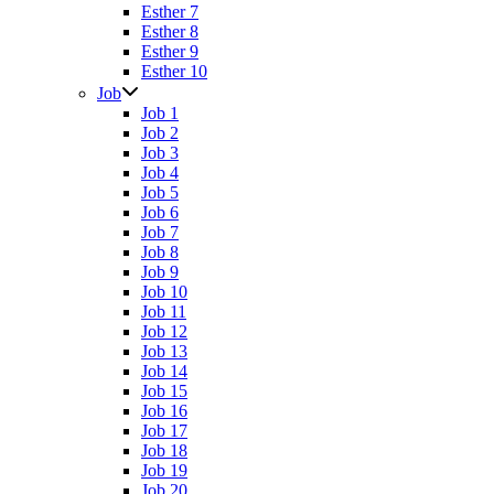
Esther 7
Esther 8
Esther 9
Esther 10
Job
Job 1
Job 2
Job 3
Job 4
Job 5
Job 6
Job 7
Job 8
Job 9
Job 10
Job 11
Job 12
Job 13
Job 14
Job 15
Job 16
Job 17
Job 18
Job 19
Job 20