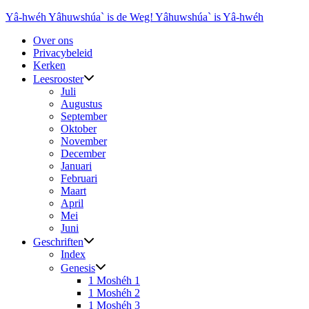
Ga
Yâ-hwéh Yâhuwshúa` is de Weg! Yâhuwshúa` is Yâ-hwéh
naar
Over ons
de
Privacybeleid
inhoud
Kerken
Leesrooster
Juli
Augustus
September
Oktober
November
December
Januari
Februari
Maart
April
Mei
Juni
Geschriften
Index
Genesis
1 Moshéh 1
1 Moshéh 2
1 Moshéh 3