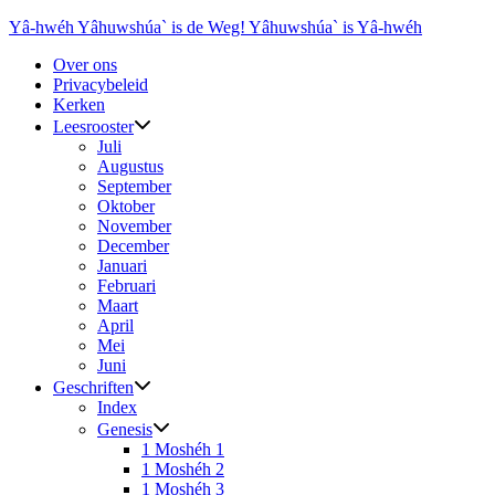
Ga
Yâ-hwéh Yâhuwshúa` is de Weg! Yâhuwshúa` is Yâ-hwéh
naar
Over ons
de
Privacybeleid
inhoud
Kerken
Leesrooster
Juli
Augustus
September
Oktober
November
December
Januari
Februari
Maart
April
Mei
Juni
Geschriften
Index
Genesis
1 Moshéh 1
1 Moshéh 2
1 Moshéh 3