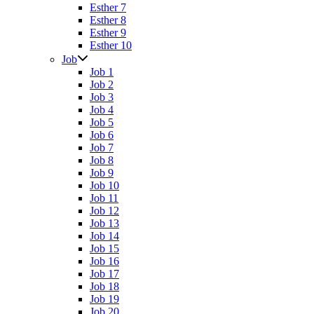
Esther 7
Esther 8
Esther 9
Esther 10
Job
Job 1
Job 2
Job 3
Job 4
Job 5
Job 6
Job 7
Job 8
Job 9
Job 10
Job 11
Job 12
Job 13
Job 14
Job 15
Job 16
Job 17
Job 18
Job 19
Job 20